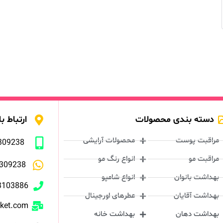
دسته بندی محصولات
ارتباط با
مراقبت پوست
محصولات آرایشی
309238
مراقبت مو
انواع رنگ مو
309238
بهداشت بانوان
انواع شامپو
3103886
بهداشت آقایان
عطرهای اورجینال
rket.com
بهداشت دهان
بهداشت خانه