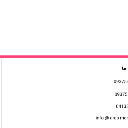
 ما
09375
09375
0413
info @ aras-ma