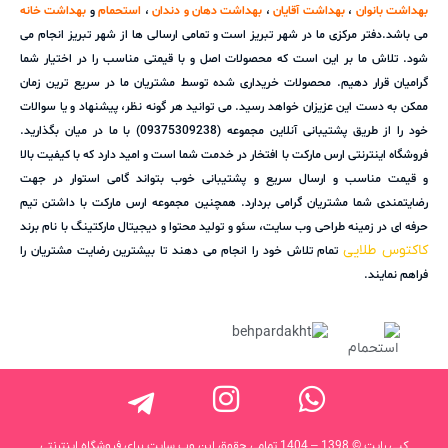
بهداشت بانوان
،
بهداشت آقایان
،
بهداشت دهان و دندان
،
استحمام
و
بهداشت خانه
می باشد.دفتر مرکزی ما در شهر تبریز است و تمامی ارسالی ها از شهر تبریز انجام می
شود. تلاش ما بر این است که محصولات اصل و با قیمتی مناسب را در اختیار شما
گرامیان قرار دهیم. محصولات خریداری شده توسط مشتریان ما در سریع ترین زمان
ممکن به دست این عزیزان خواهد رسید. می توانید هر گونه نظر، پیشنهاد و یا سوالات
خود را از طریق پشتیبانی آنلاین مجموعه (09375309238) با ما در میان بگذارید.
فروشگاه اینترنتی ارس مارکت با افتخار در خدمت شما است و امید دارد که با کیفیت بالا
و قیمت مناسب و ارسال سریع و پشتیبانی خوب بتواند گامی استوار در جهت
رضایتمندی شما مشتریان گرامی بردارد. همچنین مجموعه ارس مارکت با داشتن تیم
حرفه ای در زمینه طراحی وب سایت، سئو و تولید محتوا و دیجیتال مارکتینگ با نام برند
کاکتوس طلایی
تمام تلاش خود را انجام می دهند تا بیشترین رضایت مشتریان را
فراهم نمایند.
کپی رایت © 1398 – 1404 تمامی حقوق این وب سایت برای فروشگاه اینترنتی