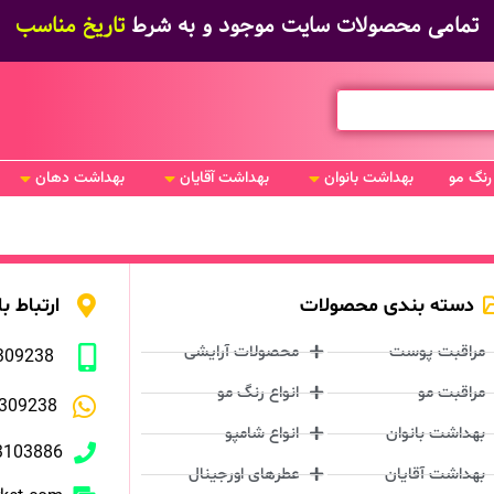
تمامی محصولات سایت موجود و به شرط
تاریخ مناسب
رنگ مو
بهداشت بانوان
بهداشت آقایان
بهداشت دهان
دسته بندی محصولات
ارتباط با
مراقبت پوست
محصولات آرایشی
309238
مراقبت مو
انواع رنگ مو
309238
بهداشت بانوان
انواع شامپو
3103886
بهداشت آقایان
عطرهای اورجینال