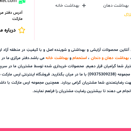
rket.com
بهداشت دهان
بهداشت خانه
آدرس دفتر مرک
لاگ
مارکت
درباره ما
ش آنلاین محصولات آرایشی و بهداشتی و شوینده اصل و با کیفیتِ در منطقه آز
بهداشت دهان و دندان
،
استحمام
و
بهداشت خانه
می باشد.دفتر مرکزی ما در ش
تیار شما گرامیان قرار دهیم. محصولات خریداری شده توسط مشتریان ما در سری
توانید هر گونه نظر، پیشنهاد و یا سوالات خود را از طریق پشتیبانی آنلاین مجموعه (09375309238) با م
هت رضایتمندی شما مشتریان گرامی بردارد. همچنین مجموعه ارس مارکت با داشت
نجام می دهند تا بیشترین رضایت مشتریان را فراهم نمایند.