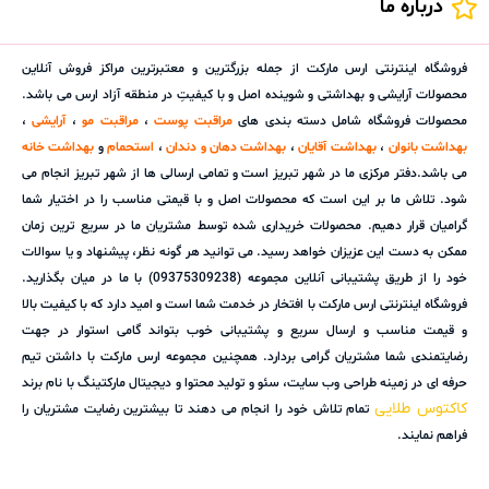
درباره ما
فروشگاه اینترنتی ارس مارکت از جمله بزرگترین و معتبرترین مراکز فروش آنلاین
محصولات آرایشی و بهداشتی و شوینده اصل و با کیفیتِ در منطقه آزاد ارس می باشد.
محصولات فروشگاه شامل دسته بندی های
مراقبت پوست
،
مراقبت مو
،
آرایشی
،
بهداشت بانوان
،
بهداشت آقایان
،
بهداشت دهان و دندان
،
استحمام
و
بهداشت خانه
می باشد.دفتر مرکزی ما در شهر تبریز است و تمامی ارسالی ها از شهر تبریز انجام می
شود. تلاش ما بر این است که محصولات اصل و با قیمتی مناسب را در اختیار شما
گرامیان قرار دهیم. محصولات خریداری شده توسط مشتریان ما در سریع ترین زمان
ممکن به دست این عزیزان خواهد رسید. می توانید هر گونه نظر، پیشنهاد و یا سوالات
خود را از طریق پشتیبانی آنلاین مجموعه (09375309238) با ما در میان بگذارید.
فروشگاه اینترنتی ارس مارکت با افتخار در خدمت شما است و امید دارد که با کیفیت بالا
و قیمت مناسب و ارسال سریع و پشتیبانی خوب بتواند گامی استوار در جهت
رضایتمندی شما مشتریان گرامی بردارد. همچنین مجموعه ارس مارکت با داشتن تیم
حرفه ای در زمینه طراحی وب سایت، سئو و تولید محتوا و دیجیتال مارکتینگ با نام برند
کاکتوس طلایی
تمام تلاش خود را انجام می دهند تا بیشترین رضایت مشتریان را
فراهم نمایند.