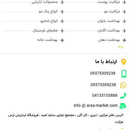
مراقبت پوست
محصولات آرایشی
مراقبت مو
انواع رنگ مو
بهداشت بانوان
انواع شامپو
بهداشت آقایان
عطرهای اورجینال
بهداشت دهان
بهداشت خانه
بلاگ
ارتباط با ما
09375309238
09375309238
04133103886
info @ aras-market.com
آدرس دفتر مرکزی : تبریز ، ائل گلی ، مجتمع تجاری ستاره امید ، فروشگاه اینترنتی ارس
مارکت