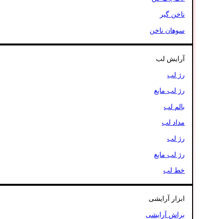
ناخن گیر
سوهان ناخن
آرایش لب
رژ لب
رژ لب مایع
بالم لب
مداد لب
رژ لب
رژ لب مایع
خط لب
ابزار آرایشی
براش آرایشی