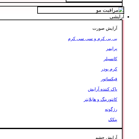
آرایشی
آرایش صورت
بی بی کرم و سی سی کرم
پرایمر
کانسیلر
کرم پودر
فیکساتور
پاک کننده آرایش
کانتورینگ و هایلایتر
رژگونه
پنکک
آرایش چشم