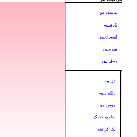
ماسک مو
کرم مو
اسپری مو
سرم مو
روغن مو
ژل مو
واکس مو
موس مو
شامپو خشک
پک کراتینه