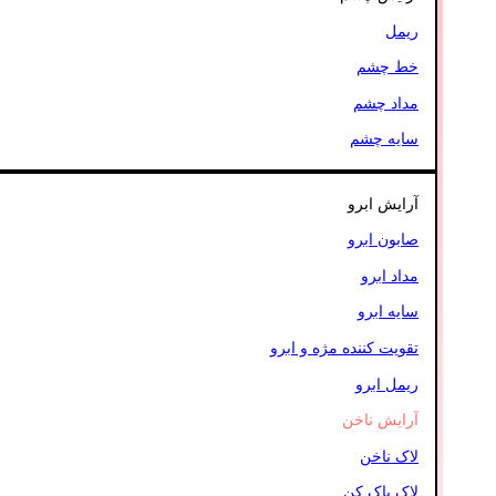
ریمل
خط چشم
مداد چشم
سایه چشم
آرایش ابرو
صابون ابرو
مداد ابرو
سایه ابرو
تقویت کننده مژه و ابرو
ریمل ابرو
آرایش ناخن
لاک ناخن
لاک پاک کن