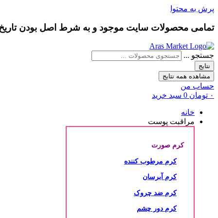
پرش به محتوا
تمامی محصولات سایت موجود و به شرط
اصل بودن
تاری
جستجو ...
نتایج
مشاهده همه نتایج
حساب من
۰
تومان
0
سبد خرید
خانه
مراقبت پوست
کرم صورت
کرم مرطوب کننده
کرم آبرسان
کرم ضد چروک
کرم دور چشم