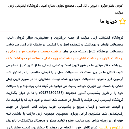
آدرس دفتر مرکزی : تبریز ، ائل گلی ، مجتمع تجاری ستاره امید ، فروشگاه اینترنتی ارس
مارکت
درباره ما
فروشگاه اینترنتی ارس مارکت از جمله بزرگترین و معتبرترین مراکز فروش آنلاین
محصولات آرایشی و بهداشتی و شوینده اصل و با کیفیتِ در منطقه آزاد ارس می باشد.
محصولات فروشگاه شامل دسته بندی های
مراقبت پوست
،
مراقبت مو
،
آرایشی
،
بهداشت بانوان
،
بهداشت آقایان
،
بهداشت دهان و دندان
،
استحمام
و
بهداشت خانه
می باشد.دفتر مرکزی ما در شهر تبریز است و تمامی ارسالی ها از شهر تبریز انجام می
شود. تلاش ما بر این است که محصولات اصل و با قیمتی مناسب را در اختیار شما
گرامیان قرار دهیم. محصولات خریداری شده توسط مشتریان ما در سریع ترین زمان
ممکن به دست این عزیزان خواهد رسید. می توانید هر گونه نظر، پیشنهاد و یا سوالات
خود را از طریق پشتیبانی آنلاین مجموعه (09375309238) با ما در میان بگذارید.
فروشگاه اینترنتی ارس مارکت با افتخار در خدمت شما است و امید دارد که با کیفیت بالا
و قیمت مناسب و ارسال سریع و پشتیبانی خوب بتواند گامی استوار در جهت
رضایتمندی شما مشتریان گرامی بردارد. همچنین مجموعه ارس مارکت با داشتن تیم
حرفه ای در زمینه طراحی وب سایت، سئو و تولید محتوا و دیجیتال مارکتینگ با نام برند
کاکتوس طلایی
تمام تلاش خود را انجام می دهند تا بیشترین رضایت مشتریان را