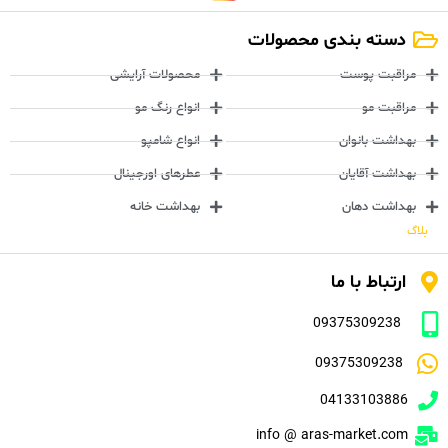
دسته بندی محصولات
مراقبت پوست
محصولات آرایشی
مراقبت مو
انواع رنگ مو
بهداشت بانوان
انواع شامپو
بهداشت آقایان
عطرهای اورجینال
بهداشت دهان
بهداشت خانه
بلاگ
ارتباط با ما
09375309238
09375309238
04133103886
info @ aras-market.com