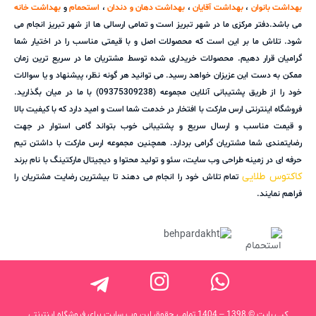
بهداشت بانوان
،
بهداشت آقایان
،
بهداشت دهان و دندان
،
استحمام
و
بهداشت خانه
می باشد.دفتر مرکزی ما در شهر تبریز است و تمامی ارسالی ها از شهر تبریز انجام می
شود. تلاش ما بر این است که محصولات اصل و با قیمتی مناسب را در اختیار شما
گرامیان قرار دهیم. محصولات خریداری شده توسط مشتریان ما در سریع ترین زمان
ممکن به دست این عزیزان خواهد رسید. می توانید هر گونه نظر، پیشنهاد و یا سوالات
خود را از طریق پشتیبانی آنلاین مجموعه (09375309238) با ما در میان بگذارید.
فروشگاه اینترنتی ارس مارکت با افتخار در خدمت شما است و امید دارد که با کیفیت بالا
و قیمت مناسب و ارسال سریع و پشتیبانی خوب بتواند گامی استوار در جهت
رضایتمندی شما مشتریان گرامی بردارد. همچنین مجموعه ارس مارکت با داشتن تیم
حرفه ای در زمینه طراحی وب سایت، سئو و تولید محتوا و دیجیتال مارکتینگ با نام برند
کاکتوس طلایی
تمام تلاش خود را انجام می دهند تا بیشترین رضایت مشتریان را
فراهم نمایند.
کپی رایت © 1398 – 1404 تمامی حقوق این وب سایت برای فروشگاه اینترنتی