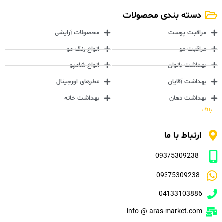
دسته بندی محصولات
مراقبت پوست
محصولات آرایشی
مراقبت مو
انواع رنگ مو
بهداشت بانوان
انواع شامپو
بهداشت آقایان
عطرهای اورجینال
بهداشت دهان
بهداشت خانه
بلاگ
ارتباط با ما
09375309238
09375309238
04133103886
info @ aras-market.com