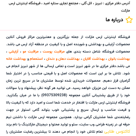
آدرس دفتر مرکزی : تبریز ، ائل گلی ، مجتمع تجاری ستاره امید ، فروشگاه اینترنتی ارس
مارکت
درباره ما
فروشگاه اینترنتی ارس مارکت از جمله بزرگترین و معتبرترین مراکز فروش آنلاین
محصولات آرایشی و بهداشتی و شوینده اصل و با کیفیتِ در منطقه آزاد ارس می باشد.
محصولات فروشگاه شامل دسته بندی های
مراقبت پوست
،
مراقبت مو
،
آرایشی
،
بهداشت بانوان
،
بهداشت آقایان
،
بهداشت دهان و دندان
،
استحمام
و
بهداشت خانه
می باشد.دفتر مرکزی ما در شهر تبریز است و تمامی ارسالی ها از شهر تبریز انجام می
شود. تلاش ما بر این است که محصولات اصل و با قیمتی مناسب را در اختیار شما
گرامیان قرار دهیم. محصولات خریداری شده توسط مشتریان ما در سریع ترین زمان
ممکن به دست این عزیزان خواهد رسید. می توانید هر گونه نظر، پیشنهاد و یا سوالات
خود را از طریق پشتیبانی آنلاین مجموعه (09375309238) با ما در میان بگذارید.
فروشگاه اینترنتی ارس مارکت با افتخار در خدمت شما است و امید دارد که با کیفیت بالا
و قیمت مناسب و ارسال سریع و پشتیبانی خوب بتواند گامی استوار در جهت
رضایتمندی شما مشتریان گرامی بردارد. همچنین مجموعه ارس مارکت با داشتن تیم
حرفه ای در زمینه طراحی وب سایت، سئو و تولید محتوا و دیجیتال مارکتینگ با نام برند
کاکتوس طلایی
تمام تلاش خود را انجام می دهند تا بیشترین رضایت مشتریان را