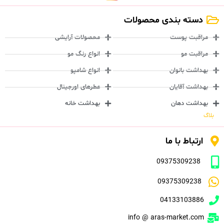
دسته بندی محصولات
مراقبت پوست
محصولات آرایشی
مراقبت مو
انواع رنگ مو
بهداشت بانوان
انواع شامپو
بهداشت آقایان
عطرهای اورجینال
بهداشت دهان
بهداشت خانه
بلاگ
ارتباط با ما
09375309238
09375309238
04133103886
info @ aras-market.com