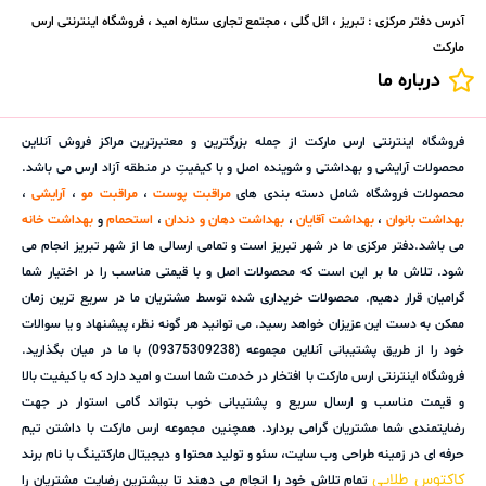
آدرس دفتر مرکزی : تبریز ، ائل گلی ، مجتمع تجاری ستاره امید ، فروشگاه اینترنتی ارس
مارکت
درباره ما
فروشگاه اینترنتی ارس مارکت از جمله بزرگترین و معتبرترین مراکز فروش آنلاین
محصولات آرایشی و بهداشتی و شوینده اصل و با کیفیتِ در منطقه آزاد ارس می باشد.
محصولات فروشگاه شامل دسته بندی های
مراقبت پوست
،
مراقبت مو
،
آرایشی
،
بهداشت بانوان
،
بهداشت آقایان
،
بهداشت دهان و دندان
،
استحمام
و
بهداشت خانه
می باشد.دفتر مرکزی ما در شهر تبریز است و تمامی ارسالی ها از شهر تبریز انجام می
شود. تلاش ما بر این است که محصولات اصل و با قیمتی مناسب را در اختیار شما
گرامیان قرار دهیم. محصولات خریداری شده توسط مشتریان ما در سریع ترین زمان
ممکن به دست این عزیزان خواهد رسید. می توانید هر گونه نظر، پیشنهاد و یا سوالات
خود را از طریق پشتیبانی آنلاین مجموعه (09375309238) با ما در میان بگذارید.
فروشگاه اینترنتی ارس مارکت با افتخار در خدمت شما است و امید دارد که با کیفیت بالا
و قیمت مناسب و ارسال سریع و پشتیبانی خوب بتواند گامی استوار در جهت
رضایتمندی شما مشتریان گرامی بردارد. همچنین مجموعه ارس مارکت با داشتن تیم
حرفه ای در زمینه طراحی وب سایت، سئو و تولید محتوا و دیجیتال مارکتینگ با نام برند
کاکتوس طلایی
تمام تلاش خود را انجام می دهند تا بیشترین رضایت مشتریان را