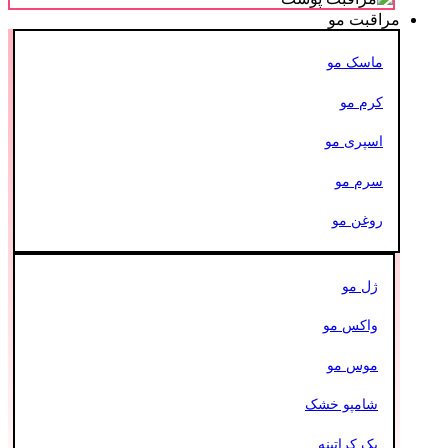
مراقبت مو
ماسک مو
کرم مو
اسپری مو
سرم مو
روغن مو
ژل مو
واکس مو
موس مو
شامپو خشک
پک کراتینه