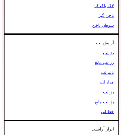
لاک پاک کن
ناخن گیر
سوهان ناخن
آرایش لب
رژ لب
رژ لب مایع
بالم لب
مداد لب
رژ لب
رژ لب مایع
خط لب
ابزار آرایشی