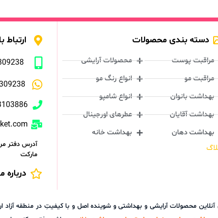
دسته بندی محصولات
ارتباط با
مراقبت پوست
محصولات آرایشی
309238
مراقبت مو
انواع رنگ مو
309238
بهداشت بانوان
انواع شامپو
3103886
بهداشت آقایان
عطرهای اورجینال
rket.com
بهداشت دهان
بهداشت خانه
آدرس دفتر مرک
لاگ
مارکت
درباره ما
ش آنلاین محصولات آرایشی و بهداشتی و شوینده اصل و با کیفیتِ در منطقه آز