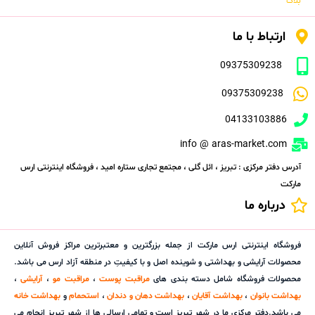
بلاگ
ارتباط با ما
09375309238
09375309238
04133103886
info @ aras-market.com
آدرس دفتر مرکزی : تبریز ، ائل گلی ، مجتمع تجاری ستاره امید ، فروشگاه اینترنتی ارس
مارکت
درباره ما
فروشگاه اینترنتی ارس مارکت از جمله بزرگترین و معتبرترین مراکز فروش آنلاین
محصولات آرایشی و بهداشتی و شوینده اصل و با کیفیتِ در منطقه آزاد ارس می باشد.
محصولات فروشگاه شامل دسته بندی های
مراقبت پوست
،
مراقبت مو
،
آرایشی
،
بهداشت بانوان
،
بهداشت آقایان
،
بهداشت دهان و دندان
،
استحمام
و
بهداشت خانه
می باشد.دفتر مرکزی ما در شهر تبریز است و تمامی ارسالی ها از شهر تبریز انجام می