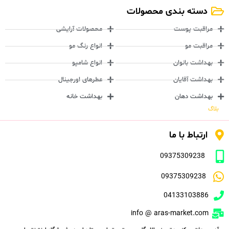
دسته بندی محصولات
مراقبت پوست
محصولات آرایشی
مراقبت مو
انواع رنگ مو
بهداشت بانوان
انواع شامپو
بهداشت آقایان
عطرهای اورجینال
بهداشت دهان
بهداشت خانه
بلاگ
ارتباط با ما
09375309238
09375309238
04133103886
info @ aras-market.com