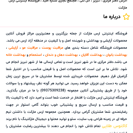
آدرس دفتر مرکزی : تبریز ، ائل گلی ، مجتمع تجاری ستاره امید ، فروشگاه اینترنتی ارس
مارکت
درباره ما
فروشگاه اینترنتی ارس مارکت از جمله بزرگترین و معتبرترین مراکز فروش آنلاین
محصولات آرایشی و بهداشتی و شوینده اصل و با کیفیتِ در منطقه آزاد ارس می باشد.
محصولات فروشگاه شامل دسته بندی های
مراقبت پوست
،
مراقبت مو
،
آرایشی
،
بهداشت بانوان
،
بهداشت آقایان
،
بهداشت دهان و دندان
،
استحمام
و
بهداشت خانه
می باشد.دفتر مرکزی ما در شهر تبریز است و تمامی ارسالی ها از شهر تبریز انجام می
شود. تلاش ما بر این است که محصولات اصل و با قیمتی مناسب را در اختیار شما
گرامیان قرار دهیم. محصولات خریداری شده توسط مشتریان ما در سریع ترین زمان
ممکن به دست این عزیزان خواهد رسید. می توانید هر گونه نظر، پیشنهاد و یا سوالات
خود را از طریق پشتیبانی آنلاین مجموعه (09375309238) با ما در میان بگذارید.
فروشگاه اینترنتی ارس مارکت با افتخار در خدمت شما است و امید دارد که با کیفیت بالا
و قیمت مناسب و ارسال سریع و پشتیبانی خوب بتواند گامی استوار در جهت
رضایتمندی شما مشتریان گرامی بردارد. همچنین مجموعه ارس مارکت با داشتن تیم
حرفه ای در زمینه طراحی وب سایت، سئو و تولید محتوا و دیجیتال مارکتینگ با نام برند
کاکتوس طلایی
تمام تلاش خود را انجام می دهند تا بیشترین رضایت مشتریان را