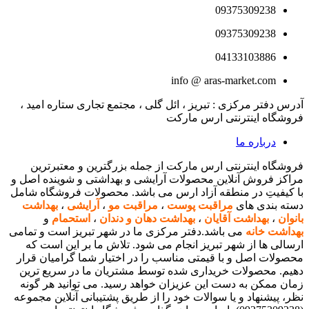
09375309238
09375309238
04133103886
info @ aras-market.com
آدرس دفتر مرکزی : تبریز ، ائل گلی ، مجتمع تجاری ستاره امید ،
فروشگاه اینترنتی ارس مارکت
درباره ما
فروشگاه اینترنتی ارس مارکت از جمله بزرگترین و معتبرترین
مراکز فروش آنلاین محصولات آرایشی و بهداشتی و شوینده اصل و
با کیفیتِ در منطقه آزاد ارس می باشد. محصولات فروشگاه شامل
دسته بندی های
مراقبت پوست
،
مراقبت مو
،
آرایشی
،
بهداشت
بانوان
،
بهداشت آقایان
،
بهداشت دهان و دندان
،
استحمام
و
بهداشت خانه
می باشد.دفتر مرکزی ما در شهر تبریز است و تمامی
ارسالی ها از شهر تبریز انجام می شود. تلاش ما بر این است که
محصولات اصل و با قیمتی مناسب را در اختیار شما گرامیان قرار
دهیم. محصولات خریداری شده توسط مشتریان ما در سریع ترین
زمان ممکن به دست این عزیزان خواهد رسید. می توانید هر گونه
نظر، پیشنهاد و یا سوالات خود را از طریق پشتیبانی آنلاین مجموعه