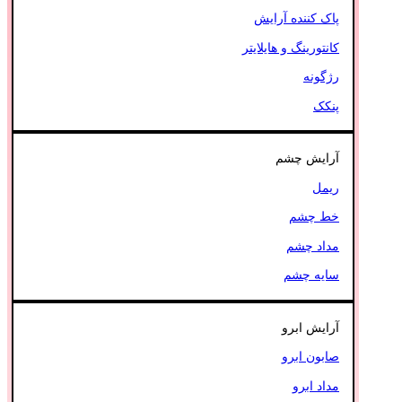
پاک کننده آرایش
کانتورینگ و هایلایتر
رژگونه
پنکک
آرایش چشم
ریمل
خط چشم
مداد چشم
سایه چشم
آرایش ابرو
صابون ابرو
مداد ابرو