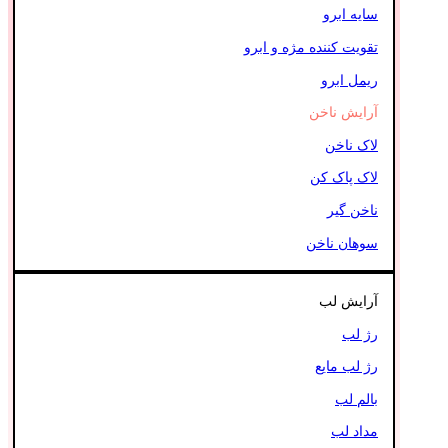
سایه ابرو
تقویت کننده مژه و ابرو
ریمل ابرو
آرایش ناخن
لاک ناخن
لاک پاک کن
ناخن گیر
سوهان ناخن
آرایش لب
رژ لب
رژ لب مایع
بالم لب
مداد لب