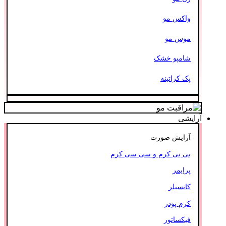
واکس مو
موس مو
شامپو خشک
پک کراتینه
آرایشی
آرایش صورت
بی بی کرم و سی سی کرم
پرایمر
کانسیلر
کرم پودر
فیکساتور