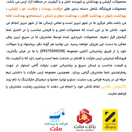
محصولات آرایشی و بهداشتی و شوینده اصل و با کیفیتِ در منطقه آزاد ارس می باشد.
محصولات فروشگاه شامل دسته بندی های
مراقبت پوست
،
مراقبت مو
،
آرایشی
،
بهداشت بانوان
،
بهداشت آقایان
،
بهداشت دهان و دندان
،
استحمام
و
بهداشت خانه
می باشد.دفتر مرکزی ما در شهر تبریز است و تمامی ارسالی ها از شهر تبریز انجام می
شود. تلاش ما بر این است که محصولات اصل و با قیمتی مناسب را در اختیار شما
گرامیان قرار دهیم. محصولات خریداری شده توسط مشتریان ما در سریع ترین زمان
ممکن به دست این عزیزان خواهد رسید. می توانید هر گونه نظر، پیشنهاد و یا سوالات
خود را از طریق پشتیبانی آنلاین مجموعه (09375309238) با ما در میان بگذارید.
فروشگاه اینترنتی ارس مارکت با افتخار در خدمت شما است و امید دارد که با کیفیت بالا
و قیمت مناسب و ارسال سریع و پشتیبانی خوب بتواند گامی استوار در جهت
رضایتمندی شما مشتریان گرامی بردارد. همچنین مجموعه ارس مارکت با داشتن تیم
حرفه ای در زمینه طراحی وب سایت، سئو و تولید محتوا و دیجیتال مارکتینگ با نام برند
کاکتوس طلایی
تمام تلاش خود را انجام می دهند تا بیشترین رضایت مشتریان را
فراهم نمایند.