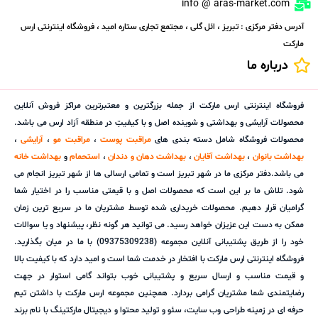
info @ aras-market.com
آدرس دفتر مرکزی : تبریز ، ائل گلی ، مجتمع تجاری ستاره امید ، فروشگاه اینترنتی ارس
مارکت
درباره ما
فروشگاه اینترنتی ارس مارکت از جمله بزرگترین و معتبرترین مراکز فروش آنلاین
محصولات آرایشی و بهداشتی و شوینده اصل و با کیفیتِ در منطقه آزاد ارس می باشد.
محصولات فروشگاه شامل دسته بندی های
مراقبت پوست
،
مراقبت مو
،
آرایشی
،
بهداشت بانوان
،
بهداشت آقایان
،
بهداشت دهان و دندان
،
استحمام
و
بهداشت خانه
می باشد.دفتر مرکزی ما در شهر تبریز است و تمامی ارسالی ها از شهر تبریز انجام می
شود. تلاش ما بر این است که محصولات اصل و با قیمتی مناسب را در اختیار شما
گرامیان قرار دهیم. محصولات خریداری شده توسط مشتریان ما در سریع ترین زمان
ممکن به دست این عزیزان خواهد رسید. می توانید هر گونه نظر، پیشنهاد و یا سوالات
خود را از طریق پشتیبانی آنلاین مجموعه (09375309238) با ما در میان بگذارید.
فروشگاه اینترنتی ارس مارکت با افتخار در خدمت شما است و امید دارد که با کیفیت بالا
و قیمت مناسب و ارسال سریع و پشتیبانی خوب بتواند گامی استوار در جهت
رضایتمندی شما مشتریان گرامی بردارد. همچنین مجموعه ارس مارکت با داشتن تیم
حرفه ای در زمینه طراحی وب سایت، سئو و تولید محتوا و دیجیتال مارکتینگ با نام برند