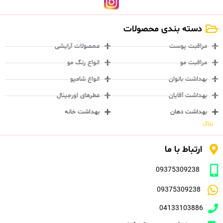
دسته بندی محصولات
مراقبت پوست
محصولات آرایشی
مراقبت مو
انواع رنگ مو
بهداشت بانوان
انواع شامپو
بهداشت آقایان
عطرهای اورجینال
بهداشت دهان
بهداشت خانه
بلاگ
ارتباط با ما
09375309238
09375309238
04133103886