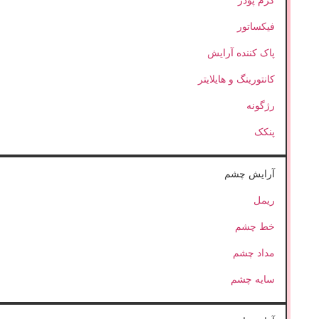
کرم پودر
فیکساتور
پاک کننده آرایش
کانتورینگ و هایلایتر
رژگونه
پنکک
آرایش چشم
ریمل
خط چشم
مداد چشم
سایه چشم