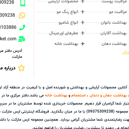
مراقبت پوست
محصولات آرایشی
309238
مراقبت مو
انواع رنگ مو
309238
بهداشت بانوان
انواع شامپو
3103886
بهداشت آقایان
عطرهای اورجینال
rket.com
بهداشت دهان
بهداشت خانه
آدرس دفتر مرک
لاگ
مارکت
درباره ما
ش آنلاین محصولات آرایشی و بهداشتی و شوینده اصل و با کیفیتِ در منطقه آز
بهداشت دهان و دندان
،
استحمام
و
بهداشت خانه
می باشد.دفتر مرکزی ما در ش
تیار شما گرامیان قرار دهیم. محصولات خریداری شده توسط مشتریان ما در سری
توانید هر گونه نظر، پیشنهاد و یا سوالات خود را از طریق پشتیبانی آنلاین مجموعه (09375309238) با م
هت رضایتمندی شما مشتریان گرامی بردارد. همچنین مجموعه ارس مارکت با داشت
نجام می دهند تا بیشترین رضایت مشتریان را فراهم نمایند.