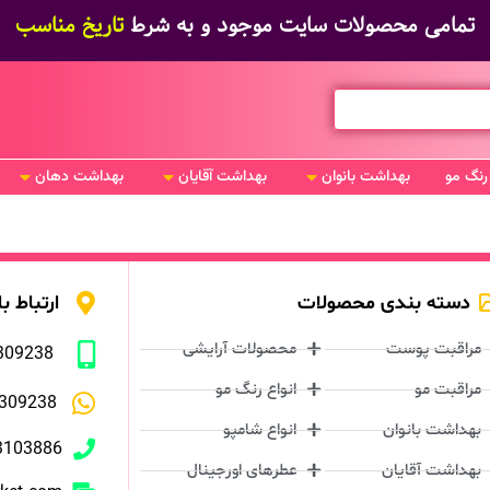
تمامی محصولات سایت موجود و به شرط
تاریخ مناسب
رنگ مو
بهداشت بانوان
بهداشت آقایان
بهداشت دهان
دسته بندی محصولات
ارتباط با
مراقبت پوست
محصولات آرایشی
309238
مراقبت مو
انواع رنگ مو
309238
بهداشت بانوان
انواع شامپو
3103886
بهداشت آقایان
عطرهای اورجینال