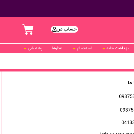
حساب من
بهداشت خانه
استحمام
عطرها
پشتیبانی
 ما
09375
09375
0413