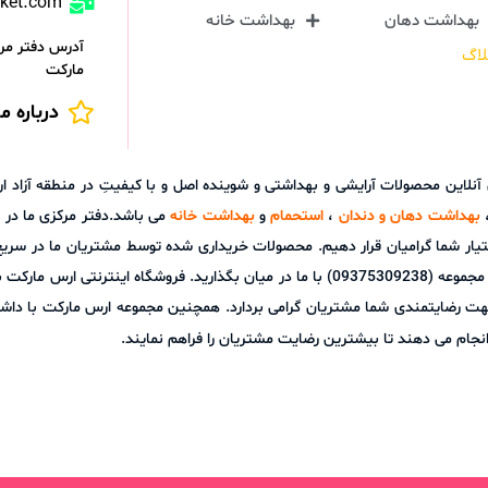
rket.com
بهداشت دهان
بهداشت خانه
آدرس دفتر مرک
لاگ
مارکت
درباره ما
ش آنلاین محصولات آرایشی و بهداشتی و شوینده اصل و با کیفیتِ در منطقه آز
بهداشت دهان و دندان
،
استحمام
و
بهداشت خانه
می باشد.دفتر مرکزی ما در ش
تیار شما گرامیان قرار دهیم. محصولات خریداری شده توسط مشتریان ما در سری
توانید هر گونه نظر، پیشنهاد و یا سوالات خود را از طریق پشتیبانی آنلاین مجموعه (09375309238) با م
هت رضایتمندی شما مشتریان گرامی بردارد. همچنین مجموعه ارس مارکت با داشت
نجام می دهند تا بیشترین رضایت مشتریان را فراهم نمایند.