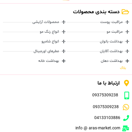
دسته بندی محصولات
مراقبت پوست
محصولات آرایشی
مراقبت مو
انواع رنگ مو
بهداشت بانوان
انواع شامپو
بهداشت آقایان
عطرهای اورجینال
بهداشت دهان
بهداشت خانه
بلاگ
ارتباط با ما
09375309238
09375309238
04133103886
info @ aras-market.com