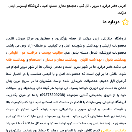
آدرس دفتر مرکزی : تبریز ، ائل گلی ، مجتمع تجاری ستاره امید ، فروشگاه اینترنتی ارس
مارکت
درباره ما
فروشگاه اینترنتی ارس مارکت از جمله بزرگترین و معتبرترین مراکز فروش آنلاین
محصولات آرایشی و بهداشتی و شوینده اصل و با کیفیتِ در منطقه آزاد ارس می باشد.
محصولات فروشگاه شامل دسته بندی های
مراقبت پوست
،
مراقبت مو
،
آرایشی
،
بهداشت بانوان
،
بهداشت آقایان
،
بهداشت دهان و دندان
،
استحمام
و
بهداشت خانه
می باشد.دفتر مرکزی ما در شهر تبریز است و تمامی ارسالی ها از شهر تبریز انجام می
شود. تلاش ما بر این است که محصولات اصل و با قیمتی مناسب را در اختیار شما
گرامیان قرار دهیم. محصولات خریداری شده توسط مشتریان ما در سریع ترین زمان
ممکن به دست این عزیزان خواهد رسید. می توانید هر گونه نظر، پیشنهاد و یا سوالات
خود را از طریق پشتیبانی آنلاین مجموعه (09375309238) با ما در میان بگذارید.
فروشگاه اینترنتی ارس مارکت با افتخار در خدمت شما است و امید دارد که با کیفیت بالا
و قیمت مناسب و ارسال سریع و پشتیبانی خوب بتواند گامی استوار در جهت
رضایتمندی شما مشتریان گرامی بردارد. همچنین مجموعه ارس مارکت با داشتن تیم
حرفه ای در زمینه طراحی وب سایت، سئو و تولید محتوا و دیجیتال مارکتینگ با نام برند
کاکتوس طلایی
تمام تلاش خود را انجام می دهند تا بیشترین رضایت مشتریان را