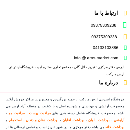
ارتباط با ما
09375309238
09375309238
04133103886
info @ aras-market.com
آدرس دفتر مرکزی : تبریز ، ائل گلی ، مجتمع تجاری ستاره امید ، فروشگاه اینترنتی
ارس مارکت
درباره ما
فروشگاه اینترنتی ارس مارکت از جمله بزرگترین و معتبرترین مراکز فروش آنلاین
محصولات آرایشی و بهداشتی و شوینده اصل و با کیفیتِ در منطقه آزاد ارس می
باشد. محصولات فروشگاه شامل دسته بندی های
مراقبت پوست
،
مراقبت مو
،
آرایشی
،
بهداشت بانوان
،
بهداشت آقایان
،
بهداشت دهان و دندان
،
استحمام
و
بهداشت خانه
می باشد.دفتر مرکزی ما در شهر تبریز است و تمامی ارسالی ها از