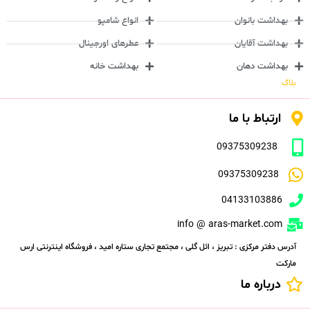
بهداشت بانوان
انواع شامپو
بهداشت آقایان
عطرهای اورجینال
بهداشت دهان
بهداشت خانه
بلاگ
ارتباط با ما
09375309238
09375309238
04133103886
info @ aras-market.com
آدرس دفتر مرکزی : تبریز ، ائل گلی ، مجتمع تجاری ستاره امید ، فروشگاه اینترنتی ارس
مارکت
درباره ما