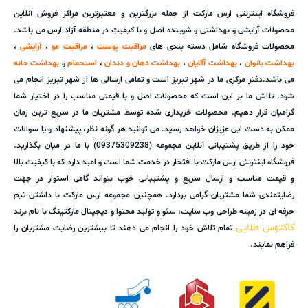
فروشگاه اینترنتی ارس مارکت از جمله بزرگترین و معتبرترین مراکز فروش آنلاین
محصولات آرایشی و بهداشتی و شوینده اصل و با کیفیتِ در منطقه آزاد ارس می باشد.
محصولات فروشگاه شامل دسته بندی های
مراقبت پوست
،
مراقبت مو
،
آرایشی
،
بهداشت بانوان
،
بهداشت آقایان
،
بهداشت دهان و دندان
،
استحمام
و
بهداشت خانه
می باشد.دفتر مرکزی ما در شهر تبریز است و تمامی ارسالی ها از شهر تبریز انجام می
شود. تلاش ما بر این است که محصولات اصل و با قیمتی مناسب را در اختیار شما
گرامیان قرار دهیم. محصولات خریداری شده توسط مشتریان ما در سریع ترین زمان
ممکن به دست این عزیزان خواهد رسید. می توانید هر گونه نظر، پیشنهاد و یا سوالات
خود را از طریق پشتیبانی آنلاین مجموعه (09375309238) با ما در میان بگذارید.
فروشگاه اینترنتی ارس مارکت با افتخار در خدمت شما است و امید دارد که با کیفیت بالا
و قیمت مناسب و ارسال سریع و پشتیبانی خوب بتواند گامی استوار در جهت
رضایتمندی شما مشتریان گرامی بردارد. همچنین مجموعه ارس مارکت با داشتن تیم
حرفه ای در زمینه طراحی وب سایت، سئو و تولید محتوا و دیجیتال مارکتینگ با نام برند
کاکتوس طلایی
تمام تلاش خود را انجام می دهند تا بیشترین رضایت مشتریان را
فراهم نمایند.