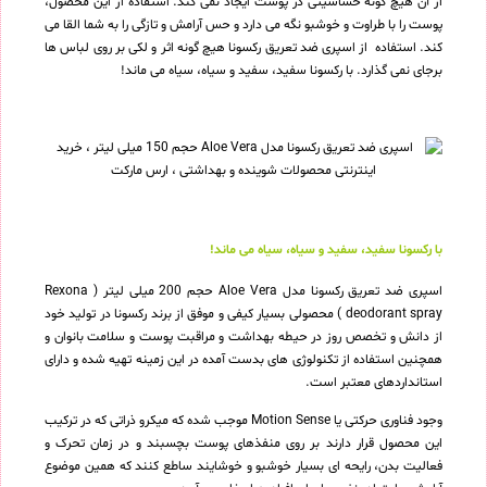
از آن هیچ گونه حساسیتی در پوست ایجاد نمی کند. استفاده از این محصول،
پوست را با طراوت و خوشبو نگه می دارد و حس آرامش و تازگی را به شما القا می
کند. استفاده از اسپری ضد تعریق رکسونا هیچ گونه اثر و لکی بر روی لباس ها
برجای نمی گذارد. با رکسونا سفید، سفید و سیاه، سیاه می ماند!
با رکسونا سفید، سفید و سیاه، سیاه می ماند!
اسپری ضد تعریق رکسونا مدل Aloe Vera حجم 200 میلی لیتر ( Rexona
deodorant spray ) محصولی بسیار کیفی و موفق از برند رکسونا در تولید خود
از دانش و تخصص روز در حیطه بهداشت و مراقبت پوست و سلامت بانوان و
همچنین استفاده از تکنولوژی های بدست آمده در این زمینه تهیه شده و دارای
استانداردهای معتبر است.
وجود فناوری حرکتی یا Motion Sense موجب شده که میکرو ذراتی که در ترکیب
این محصول قرار دارند بر روی منفذهای پوست بچسبند و در زمان تحرک و
فعالیت بدن، رایحه ای بسیار خوشبو و خوشایند ساطع کنند که همین موضوع