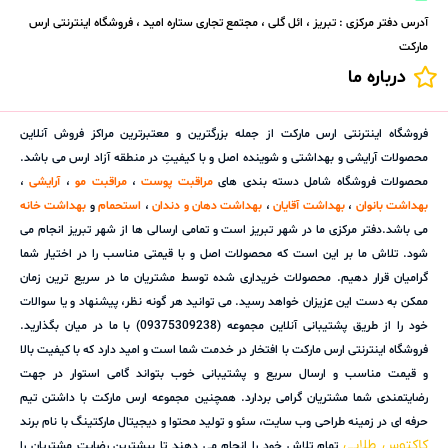
آدرس دفتر مرکزی : تبریز ، ائل گلی ، مجتمع تجاری ستاره امید ، فروشگاه اینترنتی ارس
مارکت
درباره ما
فروشگاه اینترنتی ارس مارکت از جمله بزرگترین و معتبرترین مراکز فروش آنلاین
محصولات آرایشی و بهداشتی و شوینده اصل و با کیفیتِ در منطقه آزاد ارس می باشد.
محصولات فروشگاه شامل دسته بندی های
مراقبت پوست
،
مراقبت مو
،
آرایشی
،
بهداشت بانوان
،
بهداشت آقایان
،
بهداشت دهان و دندان
،
استحمام
و
بهداشت خانه
می باشد.دفتر مرکزی ما در شهر تبریز است و تمامی ارسالی ها از شهر تبریز انجام می
شود. تلاش ما بر این است که محصولات اصل و با قیمتی مناسب را در اختیار شما
گرامیان قرار دهیم. محصولات خریداری شده توسط مشتریان ما در سریع ترین زمان
ممکن به دست این عزیزان خواهد رسید. می توانید هر گونه نظر، پیشنهاد و یا سوالات
خود را از طریق پشتیبانی آنلاین مجموعه (09375309238) با ما در میان بگذارید.
فروشگاه اینترنتی ارس مارکت با افتخار در خدمت شما است و امید دارد که با کیفیت بالا
و قیمت مناسب و ارسال سریع و پشتیبانی خوب بتواند گامی استوار در جهت
رضایتمندی شما مشتریان گرامی بردارد. همچنین مجموعه ارس مارکت با داشتن تیم
حرفه ای در زمینه طراحی وب سایت، سئو و تولید محتوا و دیجیتال مارکتینگ با نام برند
کاکتوس طلایی
تمام تلاش خود را انجام می دهند تا بیشترین رضایت مشتریان را