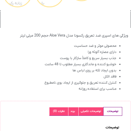
ویژگی های اسپری ضد تعریق رکسونا مدل Aloe Vera حجم 200 میلی لیتر
محصولی موثر و ضد حساسیت
دارای عصاره آلوئه ورا
جذب بسیار سریع و کاملاً سازگار با پوست
خوشبو کننده و ماندگاری بسیار مطلوب تا 48 ساعت
بدون ایجاد لکه بر روی لباس ها
فاقد الکل
کنترل کننده تعریق و جلوگیری از ایجاد بوی نامطبوع
مناسب برای استفاده روزانه
توضیحات
توضیحات تکمیلی
برند
نظرات (0)
توضیحات