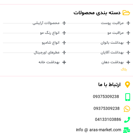
دسته بندی محصولات
مراقبت پوست
محصولات آرایشی
مراقبت مو
انواع رنگ مو
بهداشت بانوان
انواع شامپو
بهداشت آقایان
عطرهای اورجینال
بهداشت دهان
بهداشت خانه
بلاگ
ارتباط با ما
09375309238
09375309238
04133103886
info @ aras-market.com