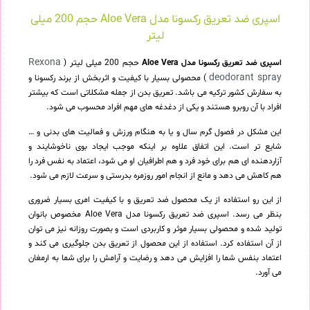
اسپری ضد تعریق رکسونا مدل Aloe Vera حجم 200 میلی
لیتر
Rexona
اسپری ضد تعریق رکسونا مدل Aloe Vera
حجم 200 میلی لیتر (
deodorant spray
) محصولی بسیار با کیفیت و اثربخش از برند رکسونا و
به سفارش کشور ترکیه می باشد. تعریق بدن از جمله مشکلاتی است که بیشتر
افراد با آن روبرو هستند و یکی از دغدغه های مهم افراد محسوب می شود.
این مشکل در فصول گرم سال و یا به هنگام ورزش و فعالیت های بدنی و …
شایع تر است. این اتفاق علاوه بر اینکه موجب ایجاد بوی ناخوشایند و
آزاردهنده ای هم برای خود فرد و هم اطرافیان او می شود، اعتماد به نفس فرد را
هم کاهش می دهد و مانع از انجام امور روزمره بدرستی و سرعت لازم می شود.
از این رو استفاده از یک محصول ضد تعریق و با کیفیت امری بسیار ضروری
بنظر می رسد. اسپری ضد تعریق رکسونا مدل Aloe Vera مخصوص بانوان
تولید شده و محصولی بسیار موثر و کاربردی است و بصورت روزانه نیز می توان
از آن استفاده کرد. استفاده از این محصول از تعریق بدن جلوگیری می کند و
اعتماد بنفس شما را افزایش می دهد و رضایت و آرامش را برای شما به ارمغان
می آورد.