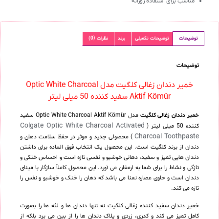
مناسب برای استفاده روزانه
توضیحات
توضیحات تکمیلی
برند
نظرات (0)
توضیحات
خمیر دندان زغالی کلگیت مدل Optic White Charcoal
Aktif Kömür سفید کننده 50 میلی لیتر
خمیر دندان زغالی کلگیت
مدل Optic White Charcoal Aktif Kömür سفید
Colgate Optic White Charcoal Activated
کننده 50 میلی لیتر (
Charcoal Toothpaste
) محصولی جدید و موثر در حفظ سلامت دهان و
دندان از برند کلگیت است. این محصول یک انتخاب فوق العاده برای داشتن
دندان هایی تمیز و سفید، دهانی خوشبو و نفسی تازه است و احساس خنکی و
تازگی و نشاط را برای شما به ارمغان می آورد. این محصول کاملاً سازگار با مینای
دندان است و حاوی عصاره نعنا می باشد که دهان را خنک و خوشبو و نفس را
تازه می کند.
خمیر دندان سفید کننده زغالی کلگیت نه تنها دندان ها و لثه ها را بصورت
کامل تمیز می کند و کدری، زردی و پلاک دندان ها را از بین می برد بلکه از