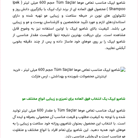
شامپو ایپک مناسب تمامی موها Tüm Saçlar حجم 600 میلی لیتر ( Ipek
Shampoo ) محصول فوق العاده ای از برند ترک ایپک با بکارگیری دانش روز و
تکنولوژی های نوین در حیطه سلامت و زیبایی مو تهیه شده و دارای
استانداردهای لازم و مورد تأیید متخصصین و کارشناسان پوست و مو و زیبایی
می باشد. کیفیت بالای شامپو ایپک با اولین استفاده نیز به وضوح قابل
مشاهده است. برای دریافت بهترین نتیجه تنها کافیست مقدار مناسبی از
شامپو ایپک را بر روی موهای خود ماساژ داده و پس از چند دقیقه بخوبی
آبکشی نمایید.
شامپو ایپک یک انتخاب فوق العاده برای تمیزی و زیبایی انواع مختلف مو
شامپو ایپک مناسب تمامی موها Tüm Saçlar با مقدار 600 میلی لیتر تولید
شده و با توجه به کیفیت مطلوب و قیمت مناسب آن محصولی بصرفه و ایده آل
است. با انتخاب این محصول بعنوان شامپوی روزانه خود سلامت و زیبایی را به
موهای خود هدیه دهید. این شامپو برای تمام افراد با انواع مختلف و متفاوت
مو مناسب است و اثربخشی مناسبی دارد.