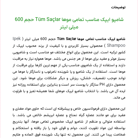
توضیحات
شامپو ایپک مناسب تمامی موها Tüm Saçlar حجم 600
میلی لیتر
Ipek
شامپو ایپک مناسب تمامی موها Tüm Saçlar
حجم 600 میلی لیتر (
Shampoo
) محصولی بسیار کاربردی و با کیفیت از برند محبوب ایپک از
کشور ترکیه است. این محصول برای انواع مختلف مو مناسب است و شامپویی
بسیار موثر و مفید برای موها از هر جنس می باشد. موها همواره نیاز به مراقبت
دارند و استفاده از یک شامپوی مناسب یکی از مهم ترین کارها برای مراقبت از
موها است. استفاده از یک شامپو و یا شوینده نامرغوب و ناسازگار با موها می
تواند موجب تضعیف، خشکی، ریزش و دیگر مشکلات برای موها شود. این
محصول دارای PH سازگار با پوست سر است و بنابراین برای استفاده روزانه نیز
ایده آل می باشد. با انتخاب شامپو ایپک موهای شما همیشه تمیز و با طراوت
می ماند.
این محصول دارای فرمولاسیون خاص و پیشرفته ای است که حاوی مواد مغذی و
مفید برای مو مانند عصاره گیاه نعناع و عصاره ابریشم خالص می باشد. با
استفاده متوالی و منظم از شامپو ایپک مخصوص تمامی موها، آنها بتدریج
بواسطه این مواد تقویت کنند، دوام و قوای خود را باز یافته و استحکام و
ضخامت پیدا می کنند. این محصول نه تنها یک شوینده فوق العاده و ملایم