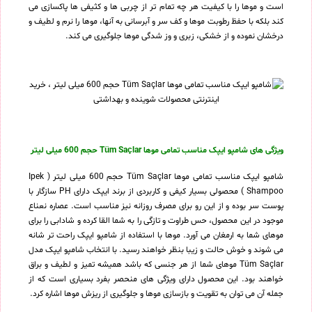
است و موها را با کیفیت هر چه تمام تر از چربی ها و کثیفی ها پاکسازی می
کند بلکه با حفظ رطوبت موها و کف سر و آبرسانی به آنها، موها را نرم و لطیف و
درخشان نموده و از خشکی، زبری و وز شدگی موها جلوگیری می کند.
ویژگی های شامپو ایپک مناسب تمامی موها Tüm Saçlar حجم 600 میلی لیتر
شامپو ایپک مناسب تمامی موها Tüm Saçlar حجم 600 میلی لیتر ( Ipek
Shampoo ) محصولی بسیار کیفی و کاربردی از برند ایپک دارای PH سازگار با
پوست سر بوده و از این رو برای مصرف روزانه نیز مناسب است. عصاره نعناع
موجود در این محصول، حس طراوت و تازگی را به شما القا کرده و شادابی را برای
موهای شما به ارمغان می آورد. موها با استفاده از شامپو ایپک راحت تر شانه
می شوند و خوش حالت و زیبا بنظر خواهند رسید. با انتخاب شامپو ایپک مدل
Tüm Saçlar موهای شما از هر جنسی که باشد همیشه تمیز و لطیف و براق
خواهند بود. این محصول دارای ویژگی های منحصر بفرد بسیاری است که از
جمله آن می توان به تقویت و بازسازی موها و جلوگیری از ریزش موها اشاره کرد.