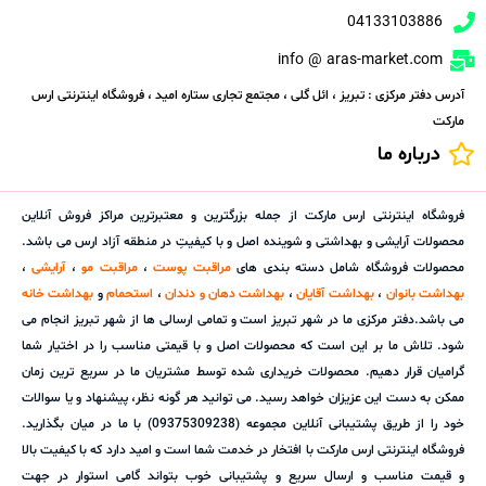
04133103886
info @ aras-market.com
آدرس دفتر مرکزی : تبریز ، ائل گلی ، مجتمع تجاری ستاره امید ، فروشگاه اینترنتی ارس
مارکت
درباره ما
فروشگاه اینترنتی ارس مارکت از جمله بزرگترین و معتبرترین مراکز فروش آنلاین
محصولات آرایشی و بهداشتی و شوینده اصل و با کیفیتِ در منطقه آزاد ارس می باشد.
محصولات فروشگاه شامل دسته بندی های
مراقبت پوست
،
مراقبت مو
،
آرایشی
،
بهداشت بانوان
،
بهداشت آقایان
،
بهداشت دهان و دندان
،
استحمام
و
بهداشت خانه
می باشد.دفتر مرکزی ما در شهر تبریز است و تمامی ارسالی ها از شهر تبریز انجام می
شود. تلاش ما بر این است که محصولات اصل و با قیمتی مناسب را در اختیار شما
گرامیان قرار دهیم. محصولات خریداری شده توسط مشتریان ما در سریع ترین زمان
ممکن به دست این عزیزان خواهد رسید. می توانید هر گونه نظر، پیشنهاد و یا سوالات
خود را از طریق پشتیبانی آنلاین مجموعه (09375309238) با ما در میان بگذارید.
فروشگاه اینترنتی ارس مارکت با افتخار در خدمت شما است و امید دارد که با کیفیت بالا
و قیمت مناسب و ارسال سریع و پشتیبانی خوب بتواند گامی استوار در جهت