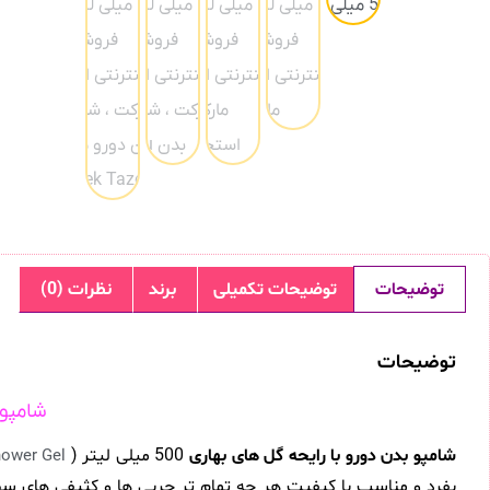
توضیحات
توضیحات تکمیلی
برند
نظرات (0)
توضیحات
شامپو بد
شامپو بدن دورو با رایحه گل های بهاری
500 میلی لیتر (
Duru Perfume Shower Gel
بفرد و مناسب با کیفیت هر چه تمام تر چربی ها و کثیفی های سطح