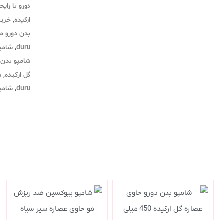
دورو با رایح
ارکیده
,
خرید ش
بدن دورو مدل  OZLERI
duru
,
شامپو
شامپو بدن د
گل ارکیده
,
ش
duru
,
شامپوی بدن Gel