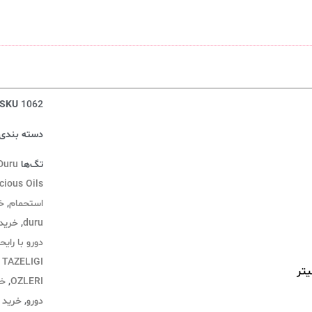
SKU
1062
دسته بندی‌
تگ‌ها
Duru
cious Oils
استحمام
,
خ
duru
,
خرید 
دورو با رایح
 TAZELIGI
OZLERI
,
خر
دورو
,
خرید ش