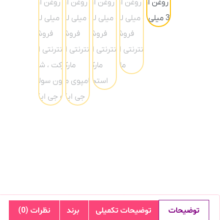
توضیحات
توضیحات تکمیلی
برند
نظرات (0)