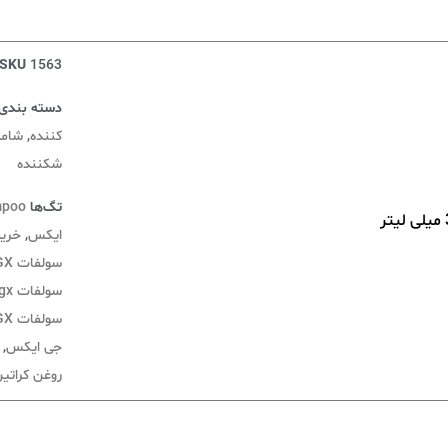
SKU
1563
دسته بندی‌
کننده
,
شامپ
شکننده
تگ‌ها
mpoo
ایکس
,
خرید
سولفات OGX
سولفات keratin oil ogx
سولفات OGX حاوی کراتین و روغن آرگان
جی ایکس
,
روغن کراتین x