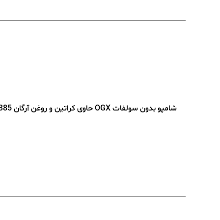
شامپو بدون سولفات OGX حاوی کراتین و روغن آرگان 385 میلی لیتر