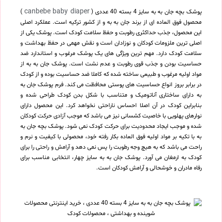
canbebe baby diaper
پوشک بچه جان به به سایز 4 بسته 40 عددی (
)
محصول فوق العاده ای از برند جان به به و از کشور ترکیه است. عملکرد اصلی
این محصول، جذب حداکثری رطوبت و حفظ سلامت کودک است. پوشک یکی از
اصلی ترین ملزومات کودکان و نوزادان است و نقش مهمی در حفظ بهداشت و
سلامت کودک دارد. مهم ترین ویژگی های یک پوشک مرغوب و استاندارد ضد
حساسیت بودن و جذب قوی رطوبت و عدم نشت است. پوشک جان به به از
مواد اولیه مرغوب و طبیعی ساخته شده که کاملا ضد حساسیت بوده و از کودک
در برابر بروز انواع حساسیت های پوستی محافظت می کند. فرم پوشک جان به
به دارای ساختاری آناتومیک و متناسب با شکل بدن کودک طراحی شده و
بنابراین کودک در آن اصلا احساس ناراحتی نخواهد کرد. این محصول دارای
نوارهای پهلویی با خاصیت کشسانی نیز می باشد که موجب آزادی حرکت کودکان
شده و موجب ایجاد محدودیت برای حرکت کودک نمی شود. پوشک بچه جان به
به با تکیه بر مواد اولیه فوق العاده بکار رفته خود، محصولی با کیفیت و نرم و
راحت می باشد که به هیچ وجه رطوبت را پس نمی دهد و آرامش و راحتی را برای
کودک به ارمغان می آورد. پوشک جان به به سایز چهار، انتخابی مناسب برای
رفاه مادران و خوشحالی و آرامش کودکان است.