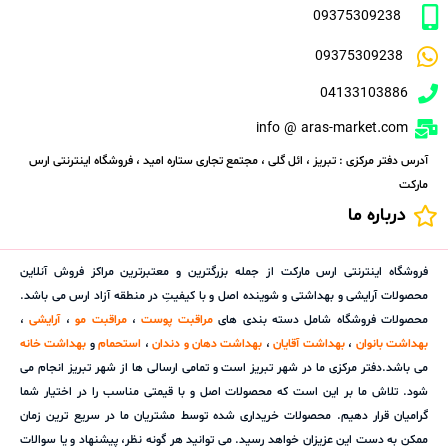
09375309238
09375309238
04133103886
info @ aras-market.com
آدرس دفتر مرکزی : تبریز ، ائل گلی ، مجتمع تجاری ستاره امید ، فروشگاه اینترنتی ارس
مارکت
درباره ما
فروشگاه اینترنتی ارس مارکت از جمله بزرگترین و معتبرترین مراکز فروش آنلاین
محصولات آرایشی و بهداشتی و شوینده اصل و با کیفیتِ در منطقه آزاد ارس می باشد.
محصولات فروشگاه شامل دسته بندی های
مراقبت پوست
،
مراقبت مو
،
آرایشی
،
بهداشت بانوان
،
بهداشت آقایان
،
بهداشت دهان و دندان
،
استحمام
و
بهداشت خانه
می باشد.دفتر مرکزی ما در شهر تبریز است و تمامی ارسالی ها از شهر تبریز انجام می
شود. تلاش ما بر این است که محصولات اصل و با قیمتی مناسب را در اختیار شما
گرامیان قرار دهیم. محصولات خریداری شده توسط مشتریان ما در سریع ترین زمان
ممکن به دست این عزیزان خواهد رسید. می توانید هر گونه نظر، پیشنهاد و یا سوالات