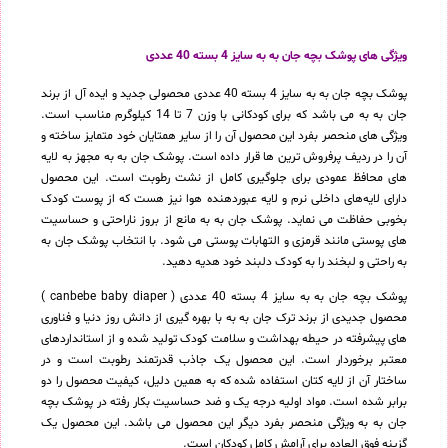
ویژگی های پوشک بچه جان به به سایز 4 بسته 40 عددی
پوشک بچه جان به به سایز 4 بسته 40 عددی محصولی جدید و ایده آل از برند
جان به به می باشد که برای کودکانی با وزن 7 تا 14 کیلوگرم مناسب است.
ویژگی های منحصر بفرد این محصول آن را از سایر همتایان خود متمایز ساخته و
آن را در ردیف پرفروش ترین ها قرار داده است. پوشک جان به به مجهز به لایه
های محافظ عمودی برای جلوگیری کامل از نشت رطوبت است. این محصول
دارای لایه‌های داخلی نرم و لایه عبوردهنده هوا نیز هست که از پوست کودک
بخوبی حفاظت می نماید. پوشک جان به به مانع از بروز ناراحتی و حساسیت
های پوستی مانند قرمزی و التهابات پوستی می شود. با انتخاب پوشک جان به
به راحتی و لبخند را به کودک دلبند خود هدیه دهید.
پوشک بچه جان به به سایز 4 بسته 40 عددی ( canbebe baby diaper )
محصول جدیدی از برند ترک جان به به با بهره گیری از دانش روز دنیا و فناوری
های پیشرفته در حیطه بهداشت و سلامت کودک تولید شده و از استانداردهای
معتبر برخوردار است. این محصول یک جاذب قدرتمند رطوبت است و در
ساختار آن از لایه کتان استفاده شده که به همین دلیل، کیفیت محصول را دو
برابر شده است. مواد اولیه درجه یک و ضد حساسیت بکار رفته در پوشک بچه
جان به به ویژگی منحصر بفرد دیگر این محصول می باشد. این محصول یک
گزینه فوق العاده برای آرامش کامل کودکان است.