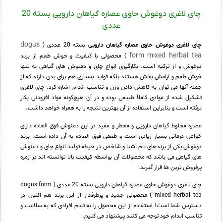
چای لاغری دوغوش حاوی عصاره گیاهان دارویی بسته 20
عددی
dogus
چای لاغری دوغوش حاوی عصاره گیاهان دارویی
بسته 20 عددی (
form mixed herbal tea
) محصولی با کیفیت و خوش طعم از برند
دوغوش و از ترکیه است. بکارگیری انواع چای و دمنوش های گیاهی نه تنها
خوش طعم و آرامش بخش هستند بلکه فواید بسیاری هم برای بدن دارند که از
جمله آنها می توان به کاهش دادن وزن و تناسب اندام اشاره کرد. چای لاغری
تشکیل شده از موادی کاملاً طبیعی بوده و در آن هیچ‌گونه مواد افزودنی بکار
نرفته است و بنابراین استفاده از آن بهترین نتیجه را به همراه خواهد داشت.
عصاره مخلوط گیاهان دارویی و معطر و مفید در این دمنوش فوق العاده دارای
خواص درمانی بسیار زیادی است و طعمی فوق العاده به آن داده است. برند
دوغوش یکی از برندهای نام آشنا و شاخص در حیطه تولید انواع چای و دمنوش
های گیاهی می باشد که محصولات آن بواسطه کیفیت بالا توانسته اند در زمره
پرفروش ترین ها قرار گیرند.
چای لاغری دوغوش حاوی عصاره گیاهان دارویی بسته 20 عددی ( dogus form
mixed herbal tea ) محصولی جدید و پرطرفدار از این برند هم اکنون در
دسترس شما است! استفاده از این محصول را به تمام افرادی که به سلامت و
تناسب اندام خود توجه می کنند پیشنهاد می کنیم.