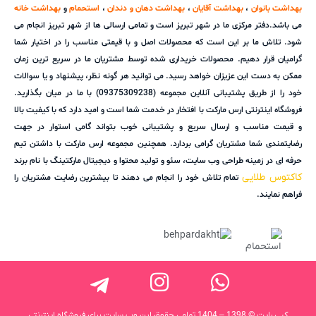
بهداشت بانوان
،
بهداشت آقایان
،
بهداشت دهان و دندان
،
استحمام
و
بهداشت خانه
می باشد.دفتر مرکزی ما در شهر تبریز است و تمامی ارسالی ها از شهر تبریز انجام می
شود. تلاش ما بر این است که محصولات اصل و با قیمتی مناسب را در اختیار شما
گرامیان قرار دهیم. محصولات خریداری شده توسط مشتریان ما در سریع ترین زمان
ممکن به دست این عزیزان خواهد رسید. می توانید هر گونه نظر، پیشنهاد و یا سوالات
خود را از طریق پشتیبانی آنلاین مجموعه (09375309238) با ما در میان بگذارید.
فروشگاه اینترنتی ارس مارکت با افتخار در خدمت شما است و امید دارد که با کیفیت بالا
و قیمت مناسب و ارسال سریع و پشتیبانی خوب بتواند گامی استوار در جهت
رضایتمندی شما مشتریان گرامی بردارد. همچنین مجموعه ارس مارکت با داشتن تیم
حرفه ای در زمینه طراحی وب سایت، سئو و تولید محتوا و دیجیتال مارکتینگ با نام برند
کاکتوس طلایی
تمام تلاش خود را انجام می دهند تا بیشترین رضایت مشتریان را
فراهم نمایند.
کپی رایت © 1398 – 1404 تمامی حقوق این وب سایت برای فروشگاه اینترنتی