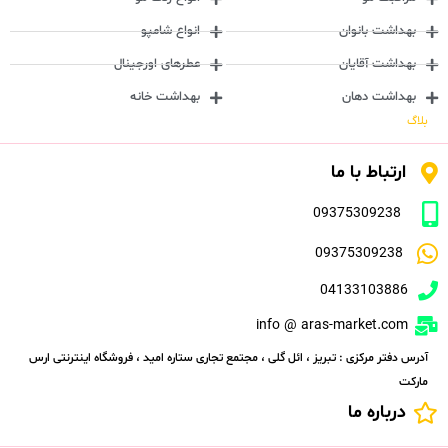
بهداشت بانوان
انواع شامپو
بهداشت آقایان
عطرهای اورجینال
بهداشت دهان
بهداشت خانه
بلاگ
ارتباط با ما
09375309238
09375309238
04133103886
info @ aras-market.com
آدرس دفتر مرکزی : تبریز ، ائل گلی ، مجتمع تجاری ستاره امید ، فروشگاه اینترنتی ارس
مارکت
درباره ما