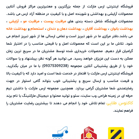
فروشگاه اینترنتی ارس مارکت از جمله بزرگترین و معتبرترین مراکز فروش آنلاین
محصولات آرایشی و بهداشتی و شوینده اصل و با کیفیتِ در منطقه آزاد ارس می باشد.
محصولات فروشگاه شامل دسته بندی های
مراقبت پوست
،
مراقبت مو
،
آرایشی
،
بهداشت بانوان
،
بهداشت آقایان
،
بهداشت دهان و دندان
،
استحمام
و
بهداشت خانه
می باشد.دفتر مرکزی ما در شهر تبریز است و تمامی ارسالی ها از شهر تبریز انجام می
شود. تلاش ما بر این است که محصولات اصل و با قیمتی مناسب را در اختیار شما
گرامیان قرار دهیم. محصولات خریداری شده توسط مشتریان ما در سریع ترین زمان
ممکن به دست این عزیزان خواهد رسید. می توانید هر گونه نظر، پیشنهاد و یا سوالات
خود را از طریق پشتیبانی آنلاین مجموعه (09375309238) با ما در میان بگذارید.
فروشگاه اینترنتی ارس مارکت با افتخار در خدمت شما است و امید دارد که با کیفیت بالا
و قیمت مناسب و ارسال سریع و پشتیبانی خوب بتواند گامی استوار در جهت
رضایتمندی شما مشتریان گرامی بردارد. همچنین مجموعه ارس مارکت با داشتن تیم
حرفه ای در زمینه طراحی وب سایت، سئو و تولید محتوا و دیجیتال مارکتینگ با نام برند
کاکتوس طلایی
تمام تلاش خود را انجام می دهند تا بیشترین رضایت مشتریان را
فراهم نمایند.