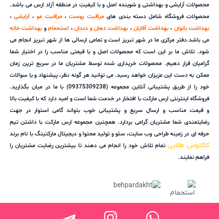
محصولات آرایشی و بهداشتی و شوینده اصل و با کیفیتِ در منطقه آزاد ارس می باشد.
محصولات فروشگاه شامل دسته بندی های
مراقبت پوست
،
مراقبت مو
،
آرایشی
،
بهداشت بانوان
،
بهداشت آقایان
،
بهداشت دهان و دندان
،
استحمام
و
بهداشت خانه
می باشد.دفتر مرکزی ما در شهر تبریز است و تمامی ارسالی ها از شهر تبریز انجام می
شود. تلاش ما بر این است که محصولات اصل و با قیمتی مناسب را در اختیار شما
گرامیان قرار دهیم. محصولات خریداری شده توسط مشتریان ما در سریع ترین زمان
ممکن به دست این عزیزان خواهد رسید. می توانید هر گونه نظر، پیشنهاد و یا سوالات
خود را از طریق پشتیبانی آنلاین مجموعه (09375309238) با ما در میان بگذارید.
فروشگاه اینترنتی ارس مارکت با افتخار در خدمت شما است و امید دارد که با کیفیت بالا
و قیمت مناسب و ارسال سریع و پشتیبانی خوب بتواند گامی استوار در جهت
رضایتمندی شما مشتریان گرامی بردارد. همچنین مجموعه ارس مارکت با داشتن تیم
حرفه ای در زمینه طراحی وب سایت، سئو و تولید محتوا و دیجیتال مارکتینگ با نام برند
کاکتوس طلایی
تمام تلاش خود را انجام می دهند تا بیشترین رضایت مشتریان را
فراهم نمایند.