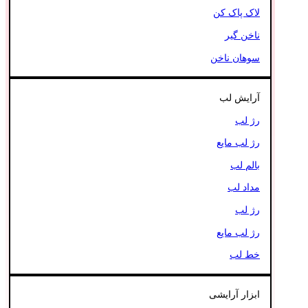
لاک پاک کن
ناخن گیر
سوهان ناخن
آرایش لب
رژ لب
رژ لب مایع
بالم لب
مداد لب
رژ لب
رژ لب مایع
خط لب
ابزار آرایشی