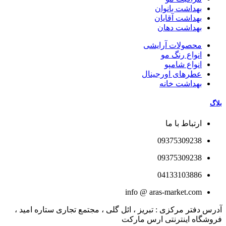
بهداشت بانوان
بهداشت آقایان
بهداشت دهان
محصولات آرایشی
انواع رنگ مو
انواع شامپو
عطرهای اورجینال
بهداشت خانه
بلاگ
ارتباط با ما
09375309238
09375309238
04133103886
info @ aras-market.com
آدرس دفتر مرکزی : تبریز ، ائل گلی ، مجتمع تجاری ستاره امید ،
فروشگاه اینترنتی ارس مارکت