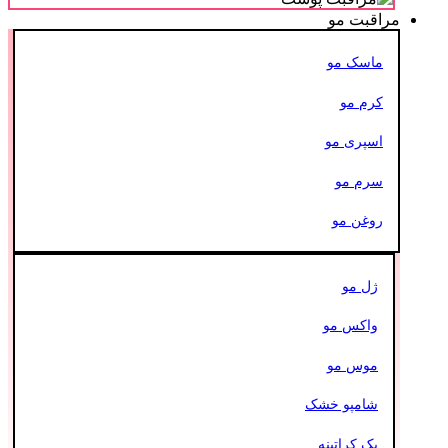
مراقبت مو
ماسک مو
کرم مو
اسپری مو
سرم مو
روغن مو
ژل مو
واکس مو
موس مو
شامپو خشک
پک کراتینه