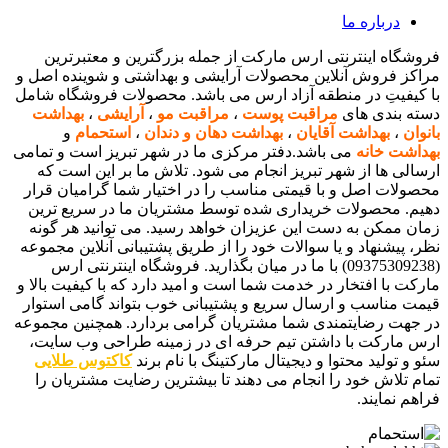
درباره ما
فروشگاه اینترنتی ارس مارکت از جمله بزرگترین و معتبرترین
مراکز فروش آنلاین محصولات آرایشی و بهداشتی و شوینده اصل و
با کیفیتِ در منطقه آزاد ارس می باشد. محصولات فروشگاه شامل
دسته بندی های
مراقبت پوست
،
مراقبت مو
،
آرایشی
،
بهداشت
بانوان
،
بهداشت آقایان
،
بهداشت دهان و دندان
،
استحمام
و
بهداشت خانه
می باشد.دفتر مرکزی ما در شهر تبریز است و تمامی
ارسالی ها از شهر تبریز انجام می شود. تلاش ما بر این است که
محصولات اصل و با قیمتی مناسب را در اختیار شما گرامیان قرار
دهیم. محصولات خریداری شده توسط مشتریان ما در سریع ترین
زمان ممکن به دست این عزیزان خواهد رسید. می توانید هر گونه
نظر، پیشنهاد و یا سوالات خود را از طریق پشتیبانی آنلاین مجموعه
(09375309238) با ما در میان بگذارید. فروشگاه اینترنتی ارس
مارکت با افتخار در خدمت شما است و امید دارد که با کیفیت بالا و
قیمت مناسب و ارسال سریع و پشتیبانی خوب بتواند گامی استوار
در جهت رضایتمندی شما مشتریان گرامی بردارد. همچنین مجموعه
ارس مارکت با داشتن تیم حرفه ای در زمینه طراحی وب سایت،
سئو و تولید محتوا و دیجیتال مارکتینگ با نام برند
کاکتوس طلایی
تمام تلاش خود را انجام می دهند تا بیشترین رضایت مشتریان را
فراهم نمایند.