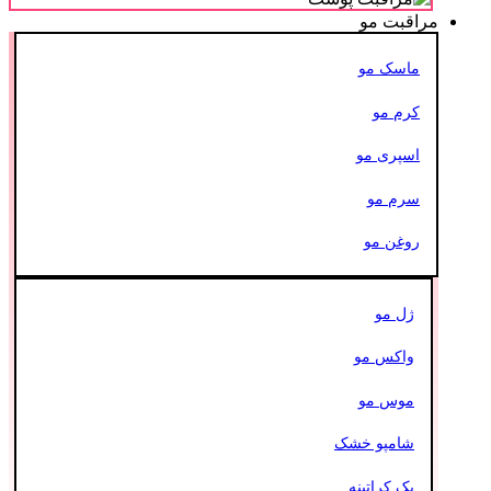
مراقبت مو
ماسک مو
کرم مو
اسپری مو
سرم مو
روغن مو
ژل مو
واکس مو
موس مو
شامپو خشک
پک کراتینه