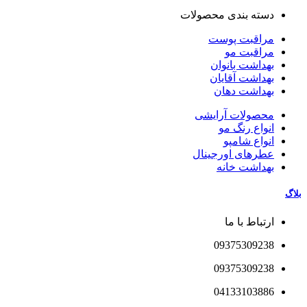
دسته بندی محصولات
مراقبت پوست
مراقبت مو
بهداشت بانوان
بهداشت آقایان
بهداشت دهان
محصولات آرایشی
انواع رنگ مو
انواع شامپو
عطرهای اورجینال
بهداشت خانه
بلاگ
ارتباط با ما
09375309238
09375309238
04133103886