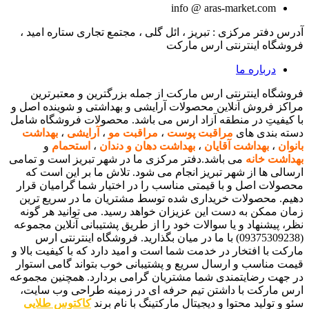
info @ aras-market.com
آدرس دفتر مرکزی : تبریز ، ائل گلی ، مجتمع تجاری ستاره امید ،
فروشگاه اینترنتی ارس مارکت
درباره ما
فروشگاه اینترنتی ارس مارکت از جمله بزرگترین و معتبرترین
مراکز فروش آنلاین محصولات آرایشی و بهداشتی و شوینده اصل و
با کیفیتِ در منطقه آزاد ارس می باشد. محصولات فروشگاه شامل
دسته بندی های
مراقبت پوست
،
مراقبت مو
،
آرایشی
،
بهداشت
بانوان
،
بهداشت آقایان
،
بهداشت دهان و دندان
،
استحمام
و
بهداشت خانه
می باشد.دفتر مرکزی ما در شهر تبریز است و تمامی
ارسالی ها از شهر تبریز انجام می شود. تلاش ما بر این است که
محصولات اصل و با قیمتی مناسب را در اختیار شما گرامیان قرار
دهیم. محصولات خریداری شده توسط مشتریان ما در سریع ترین
زمان ممکن به دست این عزیزان خواهد رسید. می توانید هر گونه
نظر، پیشنهاد و یا سوالات خود را از طریق پشتیبانی آنلاین مجموعه
(09375309238) با ما در میان بگذارید. فروشگاه اینترنتی ارس
مارکت با افتخار در خدمت شما است و امید دارد که با کیفیت بالا و
قیمت مناسب و ارسال سریع و پشتیبانی خوب بتواند گامی استوار
در جهت رضایتمندی شما مشتریان گرامی بردارد. همچنین مجموعه
ارس مارکت با داشتن تیم حرفه ای در زمینه طراحی وب سایت،
سئو و تولید محتوا و دیجیتال مارکتینگ با نام برند
کاکتوس طلایی