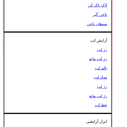
لاک پاک کن
ناخن گیر
سوهان ناخن
آرایش لب
رژ لب
رژ لب مایع
بالم لب
مداد لب
رژ لب
رژ لب مایع
خط لب
ابزار آرایشی