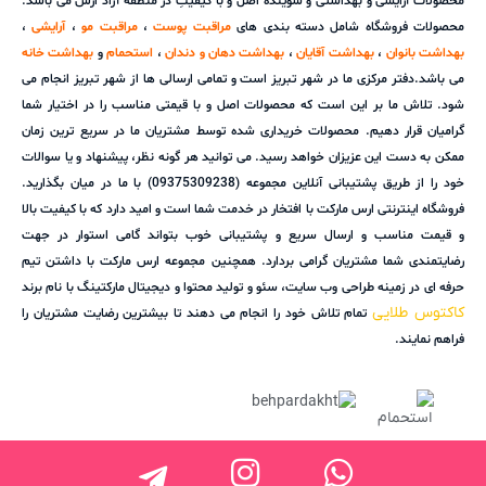
محصولات آرایشی و بهداشتی و شوینده اصل و با کیفیتِ در منطقه آزاد ارس می باشد.
محصولات فروشگاه شامل دسته بندی های
مراقبت پوست
،
مراقبت مو
،
آرایشی
،
بهداشت بانوان
،
بهداشت آقایان
،
بهداشت دهان و دندان
،
استحمام
و
بهداشت خانه
می باشد.دفتر مرکزی ما در شهر تبریز است و تمامی ارسالی ها از شهر تبریز انجام می
شود. تلاش ما بر این است که محصولات اصل و با قیمتی مناسب را در اختیار شما
گرامیان قرار دهیم. محصولات خریداری شده توسط مشتریان ما در سریع ترین زمان
ممکن به دست این عزیزان خواهد رسید. می توانید هر گونه نظر، پیشنهاد و یا سوالات
خود را از طریق پشتیبانی آنلاین مجموعه (09375309238) با ما در میان بگذارید.
فروشگاه اینترنتی ارس مارکت با افتخار در خدمت شما است و امید دارد که با کیفیت بالا
و قیمت مناسب و ارسال سریع و پشتیبانی خوب بتواند گامی استوار در جهت
رضایتمندی شما مشتریان گرامی بردارد. همچنین مجموعه ارس مارکت با داشتن تیم
حرفه ای در زمینه طراحی وب سایت، سئو و تولید محتوا و دیجیتال مارکتینگ با نام برند
کاکتوس طلایی
تمام تلاش خود را انجام می دهند تا بیشترین رضایت مشتریان را
فراهم نمایند.