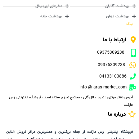
بهداشت آقایان
عطرهای اورجینال
بهداشت دهان
بهداشت خانه
بلاگ
ارتباط با ما
09375309238
09375309238
04133103886
info @ aras-market.com
آدرس دفتر مرکزی : تبریز ، ائل گلی ، مجتمع تجاری ستاره امید ، فروشگاه اینترنتی ارس
مارکت
درباره ما
فروشگاه اینترنتی ارس مارکت از جمله بزرگترین و معتبرترین مراکز فروش آنلاین