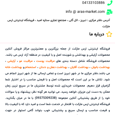
04133103886
info @ aras-market.com
آدرس دفتر مرکزی : تبریز ، ائل گلی ، مجتمع تجاری ستاره امید ، فروشگاه اینترنتی ارس
مارکت
درباره ما
فروشگاه اینترنتی ارس مارکت از جمله بزرگترین و معتبرترین مراکز فروش آنلاین
محصولات آرایشی و بهداشتی و شوینده اصل و با کیفیتِ در منطقه آزاد ارس می باشد.
محصولات فروشگاه شامل دسته بندی های
مراقبت پوست
،
مراقبت مو
،
آرایشی
،
بهداشت بانوان
،
بهداشت آقایان
،
بهداشت دهان و دندان
،
استحمام
و
بهداشت خانه
می باشد.دفتر مرکزی ما در شهر تبریز است و تمامی ارسالی ها از شهر تبریز انجام می
شود. تلاش ما بر این است که محصولات اصل و با قیمتی مناسب را در اختیار شما
گرامیان قرار دهیم. محصولات خریداری شده توسط مشتریان ما در سریع ترین زمان
ممکن به دست این عزیزان خواهد رسید. می توانید هر گونه نظر، پیشنهاد و یا سوالات
خود را از طریق پشتیبانی آنلاین مجموعه (09375309238) با ما در میان بگذارید.
فروشگاه اینترنتی ارس مارکت با افتخار در خدمت شما است و امید دارد که با کیفیت بالا
و قیمت مناسب و ارسال سریع و پشتیبانی خوب بتواند گامی استوار در جهت