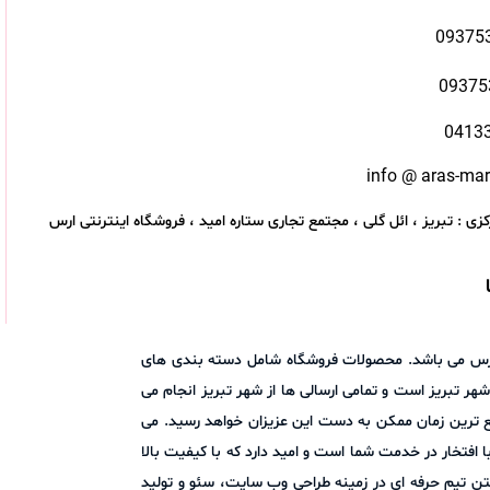
09375
09375
0413
info @ aras-ma
زی : تبریز ، ائل گلی ، مجتمع تجاری ستاره امید ، فروشگاه اینترنتی ارس
اد ارس می باشد. محصولات فروشگاه شامل دسته بندی های
هر تبریز است و تمامی ارسالی ها از شهر تبریز انجام می
ع ترین زمان ممکن به دست این عزیزان خواهد رسید. می
ا در میان بگذارید. فروشگاه اینترنتی ارس مارکت با افتخار در خدمت شما است و امید دارد که با کیفیت بالا
ن تیم حرفه ای در زمینه طراحی وب سایت، سئو و تولید