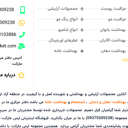
مراقبت پوست
محصولات آرایشی
309238
مراقبت مو
انواع رنگ مو
309238
بهداشت بانوان
انواع شامپو
3103886
بهداشت آقایان
عطرهای اورجینال
rket.com
بهداشت دهان
بهداشت خانه
آدرس دفتر مرک
لاگ
مارکت
درباره ما
ش آنلاین محصولات آرایشی و بهداشتی و شوینده اصل و با کیفیتِ در منطقه آز
بهداشت دهان و دندان
،
استحمام
و
بهداشت خانه
می باشد.دفتر مرکزی ما در ش
تیار شما گرامیان قرار دهیم. محصولات خریداری شده توسط مشتریان ما در سری
توانید هر گونه نظر، پیشنهاد و یا سوالات خود را از طریق پشتیبانی آنلاین مجموعه (09375309238) با م
هت رضایتمندی شما مشتریان گرامی بردارد. همچنین مجموعه ارس مارکت با داشت