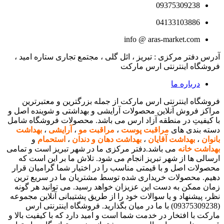
09375309238
04133103886
info @ aras-market.com
آدرس دفتر مرکزی : تبریز ، ائل گلی ، مجتمع تجاری ستاره امید ،
فروشگاه اینترنتی ارس مارکت
درباره ما
فروشگاه اینترنتی ارس مارکت از جمله بزرگترین و معتبرترین
مراکز فروش آنلاین محصولات آرایشی و بهداشتی و شوینده اصل و
با کیفیتِ در منطقه آزاد ارس می باشد. محصولات فروشگاه شامل
دسته بندی های
مراقبت پوست
،
مراقبت مو
،
آرایشی
،
بهداشت
بانوان
،
بهداشت آقایان
،
بهداشت دهان و دندان
،
استحمام
و
بهداشت خانه
می باشد.دفتر مرکزی ما در شهر تبریز است و تمامی
ارسالی ها از شهر تبریز انجام می شود. تلاش ما بر این است که
محصولات اصل و با قیمتی مناسب را در اختیار شما گرامیان قرار
دهیم. محصولات خریداری شده توسط مشتریان ما در سریع ترین
زمان ممکن به دست این عزیزان خواهد رسید. می توانید هر گونه
نظر، پیشنهاد و یا سوالات خود را از طریق پشتیبانی آنلاین مجموعه
(09375309238) با ما در میان بگذارید. فروشگاه اینترنتی ارس
مارکت با افتخار در خدمت شما است و امید دارد که با کیفیت بالا و