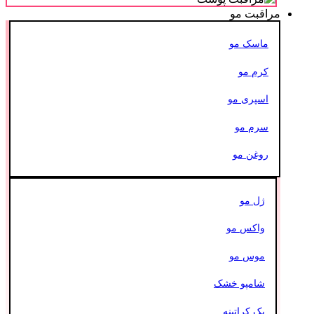
مراقبت مو
ماسک مو
کرم مو
اسپری مو
سرم مو
روغن مو
ژل مو
واکس مو
موس مو
شامپو خشک
پک کراتینه