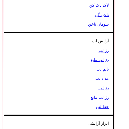
لاک پاک کن
ناخن گیر
سوهان ناخن
آرایش لب
رژ لب
رژ لب مایع
بالم لب
مداد لب
رژ لب
رژ لب مایع
خط لب
ابزار آرایشی