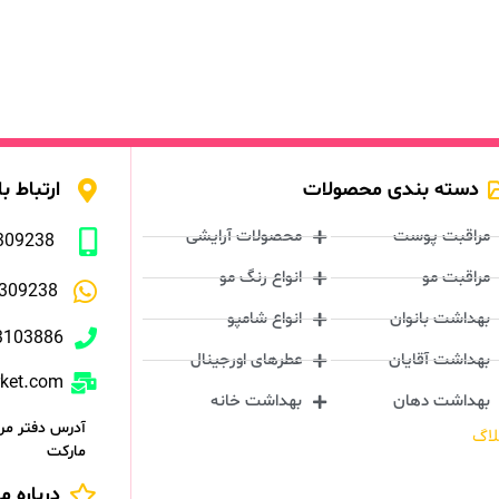
دسته بندی محصولات
ارتباط با
مراقبت پوست
محصولات آرایشی
309238
مراقبت مو
انواع رنگ مو
309238
بهداشت بانوان
انواع شامپو
3103886
بهداشت آقایان
عطرهای اورجینال
rket.com
بهداشت دهان
بهداشت خانه
آدرس دفتر مرک
لاگ
مارکت
درباره ما