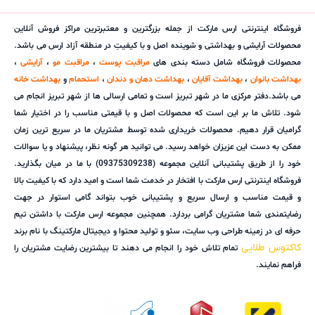
فروشگاه اینترنتی ارس مارکت از جمله بزرگترین و معتبرترین مراکز فروش آنلاین
محصولات آرایشی و بهداشتی و شوینده اصل و با کیفیتِ در منطقه آزاد ارس می باشد.
محصولات فروشگاه شامل دسته بندی های
مراقبت پوست
،
مراقبت مو
،
آرایشی
،
بهداشت بانوان
،
بهداشت آقایان
،
بهداشت دهان و دندان
،
استحمام
و
بهداشت خانه
می باشد.دفتر مرکزی ما در شهر تبریز است و تمامی ارسالی ها از شهر تبریز انجام می
شود. تلاش ما بر این است که محصولات اصل و با قیمتی مناسب را در اختیار شما
گرامیان قرار دهیم. محصولات خریداری شده توسط مشتریان ما در سریع ترین زمان
ممکن به دست این عزیزان خواهد رسید. می توانید هر گونه نظر، پیشنهاد و یا سوالات
خود را از طریق پشتیبانی آنلاین مجموعه (09375309238) با ما در میان بگذارید.
فروشگاه اینترنتی ارس مارکت با افتخار در خدمت شما است و امید دارد که با کیفیت بالا
و قیمت مناسب و ارسال سریع و پشتیبانی خوب بتواند گامی استوار در جهت
رضایتمندی شما مشتریان گرامی بردارد. همچنین مجموعه ارس مارکت با داشتن تیم
حرفه ای در زمینه طراحی وب سایت، سئو و تولید محتوا و دیجیتال مارکتینگ با نام برند
کاکتوس طلایی
تمام تلاش خود را انجام می دهند تا بیشترین رضایت مشتریان را
فراهم نمایند.