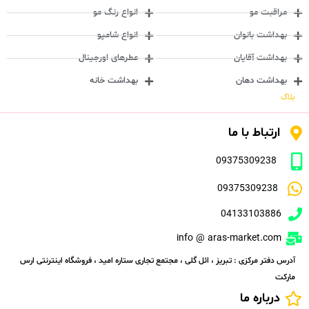
مراقبت مو
انواع رنگ مو
بهداشت بانوان
انواع شامپو
بهداشت آقایان
عطرهای اورجینال
بهداشت دهان
بهداشت خانه
بلاگ
ارتباط با ما
09375309238
09375309238
04133103886
info @ aras-market.com
آدرس دفتر مرکزی : تبریز ، ائل گلی ، مجتمع تجاری ستاره امید ، فروشگاه اینترنتی ارس
مارکت
درباره ما