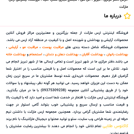
مارکت
درباره ما
فروشگاه اینترنتی ارس مارکت از جمله بزرگترین و معتبرترین مراکز فروش آنلاین
محصولات آرایشی و بهداشتی و شوینده اصل و با کیفیتِ در منطقه آزاد ارس می باشد.
محصولات فروشگاه شامل دسته بندی های
مراقبت پوست
،
مراقبت مو
،
آرایشی
،
بهداشت بانوان
،
بهداشت آقایان
،
بهداشت دهان و دندان
،
استحمام
و
بهداشت خانه
می باشد.دفتر مرکزی ما در شهر تبریز است و تمامی ارسالی ها از شهر تبریز انجام می
شود. تلاش ما بر این است که محصولات اصل و با قیمتی مناسب را در اختیار شما
گرامیان قرار دهیم. محصولات خریداری شده توسط مشتریان ما در سریع ترین زمان
ممکن به دست این عزیزان خواهد رسید. می توانید هر گونه نظر، پیشنهاد و یا سوالات
خود را از طریق پشتیبانی آنلاین مجموعه (09375309238) با ما در میان بگذارید.
فروشگاه اینترنتی ارس مارکت با افتخار در خدمت شما است و امید دارد که با کیفیت بالا
و قیمت مناسب و ارسال سریع و پشتیبانی خوب بتواند گامی استوار در جهت
رضایتمندی شما مشتریان گرامی بردارد. همچنین مجموعه ارس مارکت با داشتن تیم
حرفه ای در زمینه طراحی وب سایت، سئو و تولید محتوا و دیجیتال مارکتینگ با نام برند
کاکتوس طلایی
تمام تلاش خود را انجام می دهند تا بیشترین رضایت مشتریان را
فراهم نمایند.