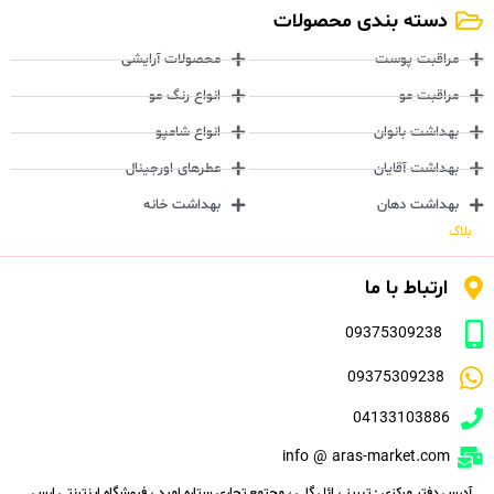
دسته بندی محصولات
مراقبت پوست
محصولات آرایشی
مراقبت مو
انواع رنگ مو
بهداشت بانوان
انواع شامپو
بهداشت آقایان
عطرهای اورجینال
بهداشت دهان
بهداشت خانه
بلاگ
ارتباط با ما
09375309238
09375309238
04133103886
info @ aras-market.com
آدرس دفتر مرکزی : تبریز ، ائل گلی ، مجتمع تجاری ستاره امید ، فروشگاه اینترنتی ارس