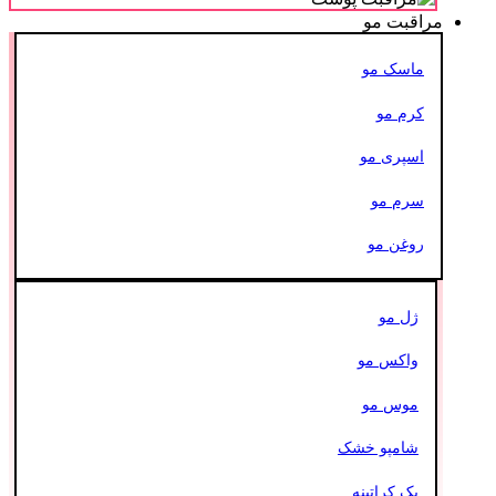
مراقبت مو
ماسک مو
کرم مو
اسپری مو
سرم مو
روغن مو
ژل مو
واکس مو
موس مو
شامپو خشک
پک کراتینه