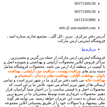
09375309238
09375309238
04133103886
info @ aras-market.com
آدرس دفتر مرکزی : تبریز ، ائل گلی ، مجتمع تجاری ستاره امید ،
فروشگاه اینترنتی ارس مارکت
درباره ما
فروشگاه اینترنتی ارس مارکت از جمله بزرگترین و معتبرترین
مراکز فروش آنلاین محصولات آرایشی و بهداشتی و شوینده اصل و
با کیفیتِ در منطقه آزاد ارس می باشد. محصولات فروشگاه شامل
دسته بندی های
مراقبت پوست
،
مراقبت مو
،
آرایشی
،
بهداشت
بانوان
،
بهداشت آقایان
،
بهداشت دهان و دندان
،
استحمام
و
بهداشت خانه
می باشد.دفتر مرکزی ما در شهر تبریز است و تمامی
ارسالی ها از شهر تبریز انجام می شود. تلاش ما بر این است که
محصولات اصل و با قیمتی مناسب را در اختیار شما گرامیان قرار
دهیم. محصولات خریداری شده توسط مشتریان ما در سریع ترین
زمان ممکن به دست این عزیزان خواهد رسید. می توانید هر گونه
نظر، پیشنهاد و یا سوالات خود را از طریق پشتیبانی آنلاین مجموعه