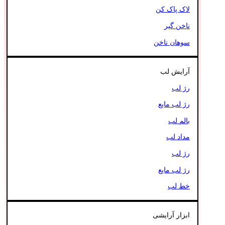
لاک پاک کن
ناخن گیر
سوهان ناخن
آرایش لب
رژ لب
رژ لب مایع
بالم لب
مداد لب
رژ لب
رژ لب مایع
خط لب
ابزار آرایشی