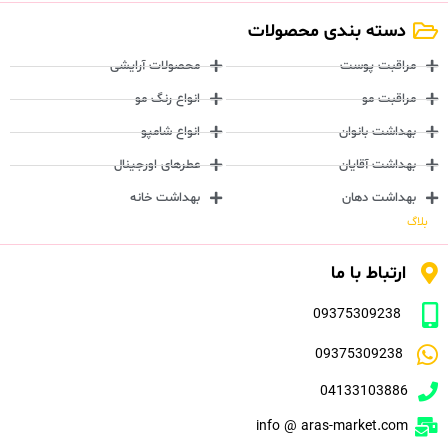
دسته بندی محصولات
مراقبت پوست
محصولات آرایشی
مراقبت مو
انواع رنگ مو
بهداشت بانوان
انواع شامپو
بهداشت آقایان
عطرهای اورجینال
بهداشت دهان
بهداشت خانه
بلاگ
ارتباط با ما
09375309238
09375309238
04133103886
info @ aras-market.com