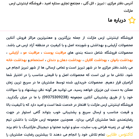
آدرس دفتر مرکزی : تبریز ، ائل گلی ، مجتمع تجاری ستاره امید ، فروشگاه اینترنتی ارس
مارکت
درباره ما
فروشگاه اینترنتی ارس مارکت از جمله بزرگترین و معتبرترین مراکز فروش آنلاین
محصولات آرایشی و بهداشتی و شوینده اصل و با کیفیتِ در منطقه آزاد ارس می باشد.
محصولات فروشگاه شامل دسته بندی های
مراقبت پوست
،
مراقبت مو
،
آرایشی
،
بهداشت بانوان
،
بهداشت آقایان
،
بهداشت دهان و دندان
،
استحمام
و
بهداشت خانه
می باشد.دفتر مرکزی ما در شهر تبریز است و تمامی ارسالی ها از شهر تبریز انجام می
شود. تلاش ما بر این است که محصولات اصل و با قیمتی مناسب را در اختیار شما
گرامیان قرار دهیم. محصولات خریداری شده توسط مشتریان ما در سریع ترین زمان
ممکن به دست این عزیزان خواهد رسید. می توانید هر گونه نظر، پیشنهاد و یا سوالات
خود را از طریق پشتیبانی آنلاین مجموعه (09375309238) با ما در میان بگذارید.
فروشگاه اینترنتی ارس مارکت با افتخار در خدمت شما است و امید دارد که با کیفیت بالا
و قیمت مناسب و ارسال سریع و پشتیبانی خوب بتواند گامی استوار در جهت
رضایتمندی شما مشتریان گرامی بردارد. همچنین مجموعه ارس مارکت با داشتن تیم
حرفه ای در زمینه طراحی وب سایت، سئو و تولید محتوا و دیجیتال مارکتینگ با نام برند
کاکتوس طلایی
تمام تلاش خود را انجام می دهند تا بیشترین رضایت مشتریان را