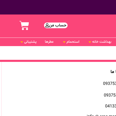
حساب من
بهداشت خانه
استحمام
عطرها
پشتیبانی
 ما
09375
09375
0413