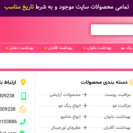
تمامی محصولات سایت موجود و به شرط
تاریخ مناسب
رنگ مو
بهداشت بانوان
بهداشت آقایان
بهداشت دهان
دسته بندی محصولات
ارتباط با
مراقبت پوست
محصولات آرایشی
309238
مراقبت مو
انواع رنگ مو
309238
بهداشت بانوان
انواع شامپو
3103886
بهداشت آقایان
عطرهای اورجینال