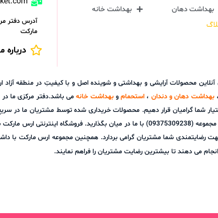
rket.com
بهداشت دهان
بهداشت خانه
آدرس دفتر مرک
لاگ
مارکت
درباره ما
ش آنلاین محصولات آرایشی و بهداشتی و شوینده اصل و با کیفیتِ در منطقه آز
بهداشت دهان و دندان
،
استحمام
و
بهداشت خانه
می باشد.دفتر مرکزی ما در ش
تیار شما گرامیان قرار دهیم. محصولات خریداری شده توسط مشتریان ما در سری
توانید هر گونه نظر، پیشنهاد و یا سوالات خود را از طریق پشتیبانی آنلاین مجموعه (09375309238) با م
هت رضایتمندی شما مشتریان گرامی بردارد. همچنین مجموعه ارس مارکت با داشت
نجام می دهند تا بیشترین رضایت مشتریان را فراهم نمایند.