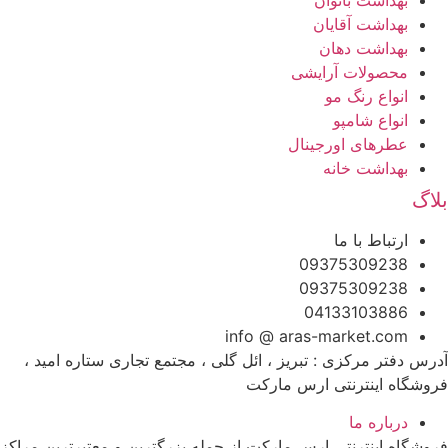
بهداشت آقایان
بهداشت دهان
محصولات آرایشی
انواع رنگ مو
انواع شامپو
عطرهای اورجینال
بهداشت خانه
بلاگ
ارتباط با ما
09375309238
09375309238
04133103886
info @ aras-market.com
آدرس دفتر مرکزی : تبریز ، ائل گلی ، مجتمع تجاری ستاره امید ،
فروشگاه اینترنتی ارس مارکت
درباره ما
فروشگاه اینترنتی ارس مارکت از جمله بزرگترین و معتبرترین مراکز