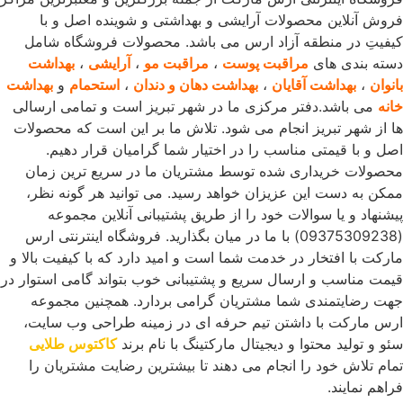
فروش آنلاین محصولات آرایشی و بهداشتی و شوینده اصل و با
کیفیتِ در منطقه آزاد ارس می باشد. محصولات فروشگاه شامل
دسته بندی های
مراقبت پوست
،
مراقبت مو
،
آرایشی
،
بهداشت
بانوان
،
بهداشت آقایان
،
بهداشت دهان و دندان
،
استحمام
و
بهداشت
خانه
می باشد.دفتر مرکزی ما در شهر تبریز است و تمامی ارسالی
ها از شهر تبریز انجام می شود. تلاش ما بر این است که محصولات
اصل و با قیمتی مناسب را در اختیار شما گرامیان قرار دهیم.
محصولات خریداری شده توسط مشتریان ما در سریع ترین زمان
ممکن به دست این عزیزان خواهد رسید. می توانید هر گونه نظر،
پیشنهاد و یا سوالات خود را از طریق پشتیبانی آنلاین مجموعه
(09375309238) با ما در میان بگذارید. فروشگاه اینترنتی ارس
مارکت با افتخار در خدمت شما است و امید دارد که با کیفیت بالا و
قیمت مناسب و ارسال سریع و پشتیبانی خوب بتواند گامی استوار در
جهت رضایتمندی شما مشتریان گرامی بردارد. همچنین مجموعه
ارس مارکت با داشتن تیم حرفه ای در زمینه طراحی وب سایت،
سئو و تولید محتوا و دیجیتال مارکتینگ با نام برند
کاکتوس طلایی
تمام تلاش خود را انجام می دهند تا بیشترین رضایت مشتریان را
فراهم نمایند.