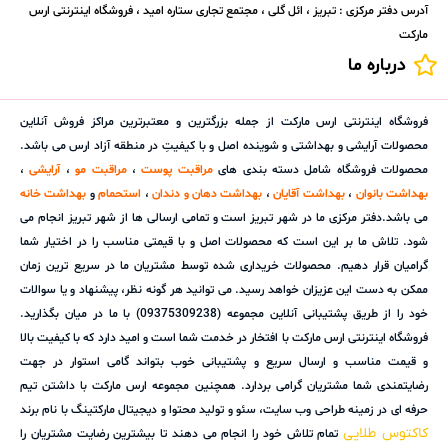
آدرس دفتر مرکزی : تبریز ، ائل گلی ، مجتمع تجاری ستاره امید ، فروشگاه اینترنتی ارس
مارکت
درباره ما
فروشگاه اینترنتی ارس مارکت از جمله بزرگترین و معتبرترین مراکز فروش آنلاین
محصولات آرایشی و بهداشتی و شوینده اصل و با کیفیتِ در منطقه آزاد ارس می باشد.
محصولات فروشگاه شامل دسته بندی های
مراقبت پوست
،
مراقبت مو
،
آرایشی
،
بهداشت بانوان
،
بهداشت آقایان
،
بهداشت دهان و دندان
،
استحمام
و
بهداشت خانه
می باشد.دفتر مرکزی ما در شهر تبریز است و تمامی ارسالی ها از شهر تبریز انجام می
شود. تلاش ما بر این است که محصولات اصل و با قیمتی مناسب را در اختیار شما
گرامیان قرار دهیم. محصولات خریداری شده توسط مشتریان ما در سریع ترین زمان
ممکن به دست این عزیزان خواهد رسید. می توانید هر گونه نظر، پیشنهاد و یا سوالات
خود را از طریق پشتیبانی آنلاین مجموعه (09375309238) با ما در میان بگذارید.
فروشگاه اینترنتی ارس مارکت با افتخار در خدمت شما است و امید دارد که با کیفیت بالا
و قیمت مناسب و ارسال سریع و پشتیبانی خوب بتواند گامی استوار در جهت
رضایتمندی شما مشتریان گرامی بردارد. همچنین مجموعه ارس مارکت با داشتن تیم
حرفه ای در زمینه طراحی وب سایت، سئو و تولید محتوا و دیجیتال مارکتینگ با نام برند
کاکتوس طلایی
تمام تلاش خود را انجام می دهند تا بیشترین رضایت مشتریان را