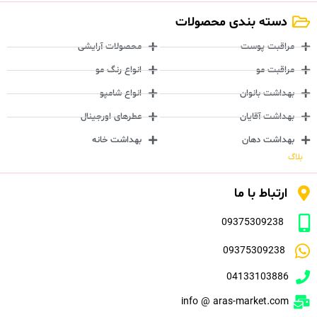
دسته بندی محصولات
مراقبت پوست
محصولات آرایشی
مراقبت مو
انواع رنگ مو
بهداشت بانوان
انواع شامپو
بهداشت آقایان
عطرهای اورجینال
بهداشت دهان
بهداشت خانه
بلاگ
ارتباط با ما
09375309238
09375309238
04133103886
info @ aras-market.com