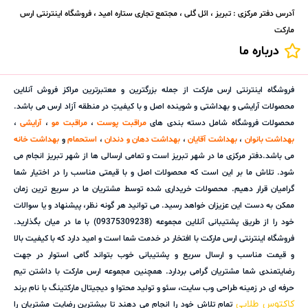
آدرس دفتر مرکزی : تبریز ، ائل گلی ، مجتمع تجاری ستاره امید ، فروشگاه اینترنتی ارس
مارکت
درباره ما
فروشگاه اینترنتی ارس مارکت از جمله بزرگترین و معتبرترین مراکز فروش آنلاین
محصولات آرایشی و بهداشتی و شوینده اصل و با کیفیتِ در منطقه آزاد ارس می باشد.
محصولات فروشگاه شامل دسته بندی های
مراقبت پوست
،
مراقبت مو
،
آرایشی
،
بهداشت بانوان
،
بهداشت آقایان
،
بهداشت دهان و دندان
،
استحمام
و
بهداشت خانه
می باشد.دفتر مرکزی ما در شهر تبریز است و تمامی ارسالی ها از شهر تبریز انجام می
شود. تلاش ما بر این است که محصولات اصل و با قیمتی مناسب را در اختیار شما
گرامیان قرار دهیم. محصولات خریداری شده توسط مشتریان ما در سریع ترین زمان
ممکن به دست این عزیزان خواهد رسید. می توانید هر گونه نظر، پیشنهاد و یا سوالات
خود را از طریق پشتیبانی آنلاین مجموعه (09375309238) با ما در میان بگذارید.
فروشگاه اینترنتی ارس مارکت با افتخار در خدمت شما است و امید دارد که با کیفیت بالا
و قیمت مناسب و ارسال سریع و پشتیبانی خوب بتواند گامی استوار در جهت
رضایتمندی شما مشتریان گرامی بردارد. همچنین مجموعه ارس مارکت با داشتن تیم
حرفه ای در زمینه طراحی وب سایت، سئو و تولید محتوا و دیجیتال مارکتینگ با نام برند
کاکتوس طلایی
تمام تلاش خود را انجام می دهند تا بیشترین رضایت مشتریان را