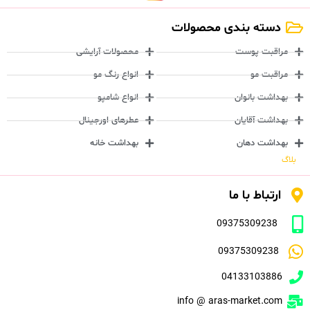
دسته بندی محصولات
مراقبت پوست
محصولات آرایشی
مراقبت مو
انواع رنگ مو
بهداشت بانوان
انواع شامپو
بهداشت آقایان
عطرهای اورجینال
بهداشت دهان
بهداشت خانه
بلاگ
ارتباط با ما
09375309238
09375309238
04133103886
info @ aras-market.com