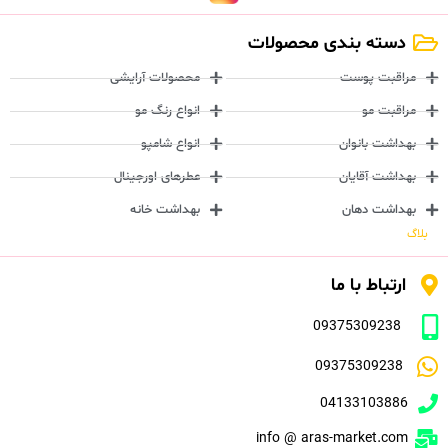
دسته بندی محصولات
مراقبت پوست
محصولات آرایشی
مراقبت مو
انواع رنگ مو
بهداشت بانوان
انواع شامپو
بهداشت آقایان
عطرهای اورجینال
بهداشت دهان
بهداشت خانه
بلاگ
ارتباط با ما
09375309238
09375309238
04133103886
info @ aras-market.com