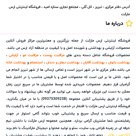
آدرس دفتر مرکزی : تبریز ، ائل گلی ، مجتمع تجاری ستاره امید ، فروشگاه اینترنتی ارس
مارکت
درباره ما
فروشگاه اینترنتی ارس مارکت از جمله بزرگترین و معتبرترین مراکز فروش آنلاین
محصولات آرایشی و بهداشتی و شوینده اصل و با کیفیتِ در منطقه آزاد ارس می باشد.
محصولات فروشگاه شامل دسته بندی های
مراقبت پوست
،
مراقبت مو
،
آرایشی
،
بهداشت بانوان
،
بهداشت آقایان
،
بهداشت دهان و دندان
،
استحمام
و
بهداشت خانه
می باشد.دفتر مرکزی ما در شهر تبریز است و تمامی ارسالی ها از شهر تبریز انجام می
شود. تلاش ما بر این است که محصولات اصل و با قیمتی مناسب را در اختیار شما
گرامیان قرار دهیم. محصولات خریداری شده توسط مشتریان ما در سریع ترین زمان
ممکن به دست این عزیزان خواهد رسید. می توانید هر گونه نظر، پیشنهاد و یا سوالات
خود را از طریق پشتیبانی آنلاین مجموعه (09375309238) با ما در میان بگذارید.
فروشگاه اینترنتی ارس مارکت با افتخار در خدمت شما است و امید دارد که با کیفیت بالا
و قیمت مناسب و ارسال سریع و پشتیبانی خوب بتواند گامی استوار در جهت
رضایتمندی شما مشتریان گرامی بردارد. همچنین مجموعه ارس مارکت با داشتن تیم
حرفه ای در زمینه طراحی وب سایت، سئو و تولید محتوا و دیجیتال مارکتینگ با نام برند
کاکتوس طلایی
تمام تلاش خود را انجام می دهند تا بیشترین رضایت مشتریان را