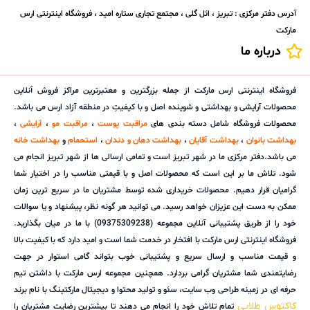
آدرس دفتر مرکزی : تبریز ، ائل گلی ، مجتمع تجاری ستاره امید ، فروشگاه اینترنتی ارس
مارکت
درباره ما
فروشگاه اینترنتی ارس مارکت از جمله بزرگترین و معتبرترین مراکز فروش آنلاین
محصولات آرایشی و بهداشتی و شوینده اصل و با کیفیتِ در منطقه آزاد ارس می باشد.
محصولات فروشگاه شامل دسته بندی های
مراقبت پوست
،
مراقبت مو
،
آرایشی
،
بهداشت بانوان
،
بهداشت آقایان
،
بهداشت دهان و دندان
،
استحمام
و
بهداشت خانه
می باشد.دفتر مرکزی ما در شهر تبریز است و تمامی ارسالی ها از شهر تبریز انجام می
شود. تلاش ما بر این است که محصولات اصل و با قیمتی مناسب را در اختیار شما
گرامیان قرار دهیم. محصولات خریداری شده توسط مشتریان ما در سریع ترین زمان
ممکن به دست این عزیزان خواهد رسید. می توانید هر گونه نظر، پیشنهاد و یا سوالات
خود را از طریق پشتیبانی آنلاین مجموعه (09375309238) با ما در میان بگذارید.
فروشگاه اینترنتی ارس مارکت با افتخار در خدمت شما است و امید دارد که با کیفیت بالا
و قیمت مناسب و ارسال سریع و پشتیبانی خوب بتواند گامی استوار در جهت
رضایتمندی شما مشتریان گرامی بردارد. همچنین مجموعه ارس مارکت با داشتن تیم
حرفه ای در زمینه طراحی وب سایت، سئو و تولید محتوا و دیجیتال مارکتینگ با نام برند
کاکتوس طلایی
تمام تلاش خود را انجام می دهند تا بیشترین رضایت مشتریان را