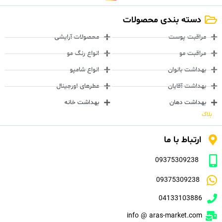
دسته بندی محصولات
مراقبت پوست
محصولات آرایشی
مراقبت مو
انواع رنگ مو
بهداشت بانوان
انواع شامپو
بهداشت آقایان
عطرهای اورجینال
بهداشت دهان
بهداشت خانه
بلاگ
ارتباط با ما
09375309238
09375309238
04133103886
info @ aras-market.com