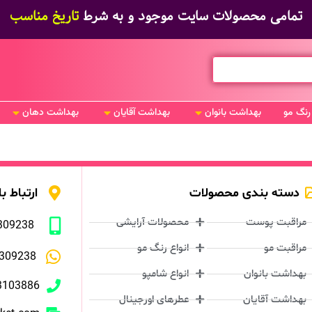
تمامی محصولات سایت موجود و به شرط
تاریخ مناسب
رنگ مو
بهداشت بانوان
بهداشت آقایان
بهداشت دهان
دسته بندی محصولات
ارتباط با
مراقبت پوست
محصولات آرایشی
309238
مراقبت مو
انواع رنگ مو
309238
بهداشت بانوان
انواع شامپو
3103886
بهداشت آقایان
عطرهای اورجینال