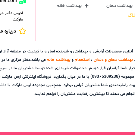
rket.com
بهداشت دهان
بهداشت خانه
آدرس دفتر مرک
لاگ
مارکت
درباره ما
ش آنلاین محصولات آرایشی و بهداشتی و شوینده اصل و با کیفیتِ در منطقه آز
بهداشت دهان و دندان
،
استحمام
و
بهداشت خانه
می باشد.دفتر مرکزی ما در ش
تیار شما گرامیان قرار دهیم. محصولات خریداری شده توسط مشتریان ما در سری
توانید هر گونه نظر، پیشنهاد و یا سوالات خود را از طریق پشتیبانی آنلاین مجموعه (09375309238) با م
هت رضایتمندی شما مشتریان گرامی بردارد. همچنین مجموعه ارس مارکت با داشت
نجام می دهند تا بیشترین رضایت مشتریان را فراهم نمایند.