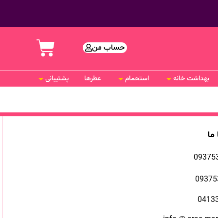
حساب من
بهداشت خانه
استحمام
عطرها
پشتیبانی
 ما
09375
09375
0413