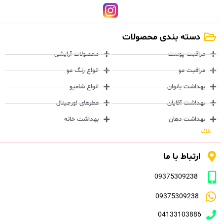
دسته بندی محصولات
مراقبت پوست
محصولات آرایشی
مراقبت مو
انواع رنگ مو
بهداشت بانوان
انواع شامپو
بهداشت آقایان
عطرهای اورجینال
بهداشت دهان
بهداشت خانه
بلاگ
ارتباط با ما
09375309238
09375309238
04133103886