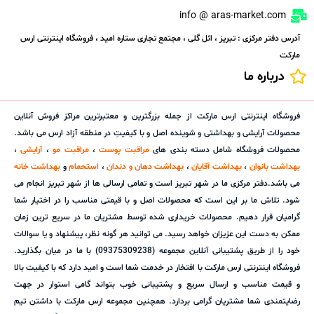
info @ aras-market.com
آدرس دفتر مرکزی : تبریز ، ائل گلی ، مجتمع تجاری ستاره امید ، فروشگاه اینترنتی ارس
مارکت
درباره ما
فروشگاه اینترنتی ارس مارکت از جمله بزرگترین و معتبرترین مراکز فروش آنلاین
محصولات آرایشی و بهداشتی و شوینده اصل و با کیفیتِ در منطقه آزاد ارس می باشد.
محصولات فروشگاه شامل دسته بندی های
مراقبت پوست
،
مراقبت مو
،
آرایشی
،
بهداشت بانوان
،
بهداشت آقایان
،
بهداشت دهان و دندان
،
استحمام
و
بهداشت خانه
می باشد.دفتر مرکزی ما در شهر تبریز است و تمامی ارسالی ها از شهر تبریز انجام می
شود. تلاش ما بر این است که محصولات اصل و با قیمتی مناسب را در اختیار شما
گرامیان قرار دهیم. محصولات خریداری شده توسط مشتریان ما در سریع ترین زمان
ممکن به دست این عزیزان خواهد رسید. می توانید هر گونه نظر، پیشنهاد و یا سوالات
خود را از طریق پشتیبانی آنلاین مجموعه (09375309238) با ما در میان بگذارید.
فروشگاه اینترنتی ارس مارکت با افتخار در خدمت شما است و امید دارد که با کیفیت بالا
و قیمت مناسب و ارسال سریع و پشتیبانی خوب بتواند گامی استوار در جهت
رضایتمندی شما مشتریان گرامی بردارد. همچنین مجموعه ارس مارکت با داشتن تیم